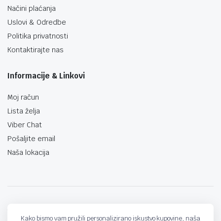
Načini plaćanja
Uslovi & Odredbe
Politika privatnosti
Kontaktirajte nas
Informacije & Linkovi
Moj račun
Lista želja
Viber Chat
Pošaljite email
Naša lokacija
techno-land.ba © Design by: ProCreative Studio
Kako bismo vam pružili personalizirano iskustvo kupovine, naša