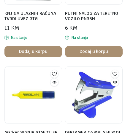
KNJIGA ULAZNIH RAČUNA
PUTNI NALOG ZA TERETNO
TVRDI UVEZ GTG
VOZILO PN3BH
11
KM
6
KM
Na stanju
Na stanju
Dodaj u korpu
Dodaj u korpu
Marker SIGNIR STAEDTLER
DEKLAMERICA MALA HL8101