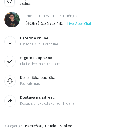
product.
Imate pitanje? Pitajte stručnjake
(+387) 65 275 783
Live Viber Chat
Uštedite online
Uštedite kupujući online
Sigurna kupovina
Platite debitnom karticom
Korisnička podrška
Pozovite nas
Dostava na adresu
Dostava u roku od 2-5 radnih dana
,
,
Kategorije:
Namještaj
Ostalo
Stolice