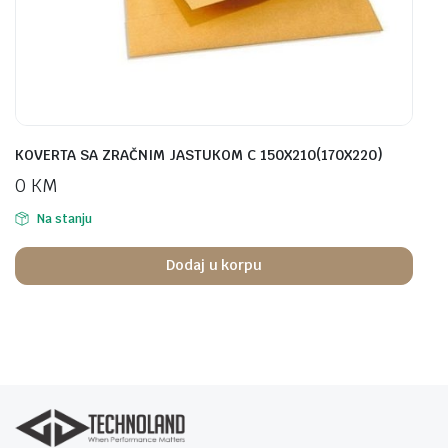
KOVERTA SA ZRAČNIM JASTUKOM C 150X210(170X220)
0
KM
Na stanju
Dodaj u korpu