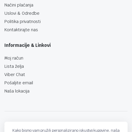
Načini plaćanja
Uslovi & Odredbe
Politika privatnosti
Kontaktirajte nas
Informacije & Linkovi
Moj račun
Lista želja
Viber Chat
Pošaljite email
Naša lokacija
techno-land.ba © Design by: ProCreative Studio
Kako bismo vam pružili personalizirano iskustvo kupovine, naša