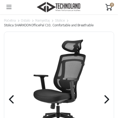
0
Početna
Ostalo
Namještaj
Stolice
Stolica SHARKOON OfficePal C10, Comfortable and Breathable