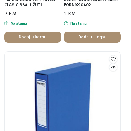
CLASIC 364-1 ŽUTI
FORNAX,0402
2
KM
1
KM
Na stanju
Na stanju
Dodaj u korpu
Dodaj u korpu