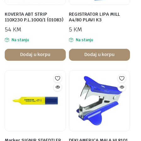
KOVERTA ABT STRIP
REGISTRATOR LIPA MILL
110X230 P.L.1000/1 (01083)
A4/80 PLAVI K3
54
KM
5
KM
Na stanju
Na stanju
Dodaj u korpu
Dodaj u korpu
Marker SIGNIR STAEDTLER
DEKLAMERICA MALA HL8101