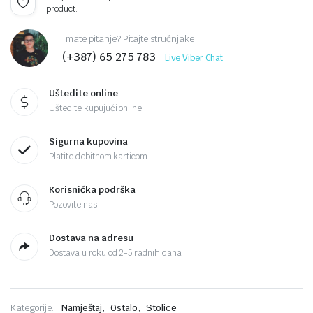
product.
Imate pitanje? Pitajte stručnjake
(+387) 65 275 783
Live Viber Chat
Uštedite online
Uštedite kupujući online
Sigurna kupovina
Platite debitnom karticom
Korisnička podrška
Pozovite nas
Dostava na adresu
Dostava u roku od 2-5 radnih dana
,
,
Kategorije:
Namještaj
Ostalo
Stolice