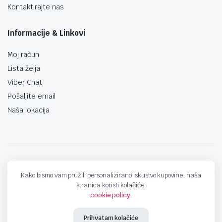
Kontaktirajte nas
Informacije & Linkovi
Moj račun
Lista želja
Viber Chat
Pošaljite email
Naša lokacija
techno-land.ba © Design by: ProCreative Studio
Kako bismo vam pružili personalizirano iskustvo kupovine, naša
stranica koristi kolačiće.
cookie policy
.
Prihvatam kolačiće