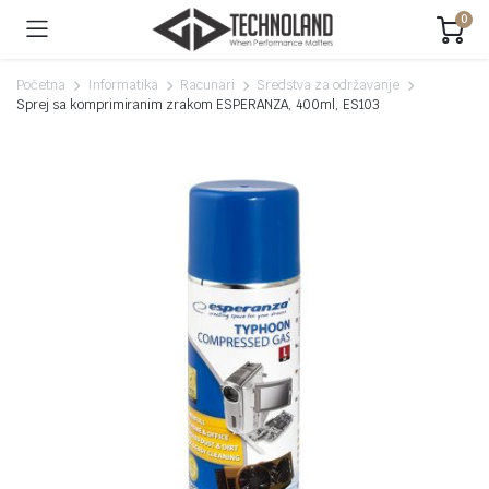
0
Početna
Informatika
Racunari
Sredstva za održavanje
Sprej sa komprimiranim zrakom ESPERANZA, 400ml, ES103