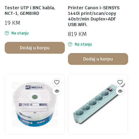
Tester UTP i BNC kabla,
Printer Canon i-SENSYS
NCT-1, GEMBIRD
1440i print/scan/copy
40str/min Duplex+ADF
19
KM
USB.WiFi.
819
KM
Na stanju
Na stanju
Dodaj u korpu
Dodaj u korpu