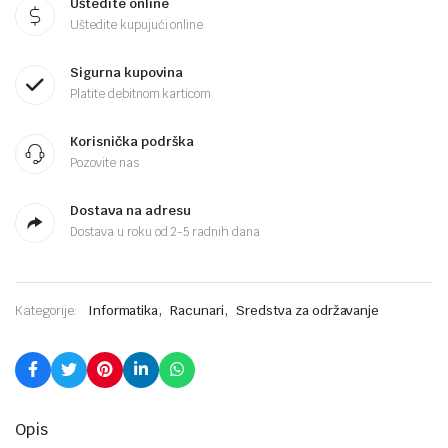
Uštedite online
Uštedite kupujući online
Sigurna kupovina
Platite debitnom karticom
Korisnička podrška
Pozovite nas
Dostava na adresu
Dostava u roku od 2-5 radnih dana
,
,
Kategorije:
Informatika
Racunari
Sredstva za održavanje
Opis