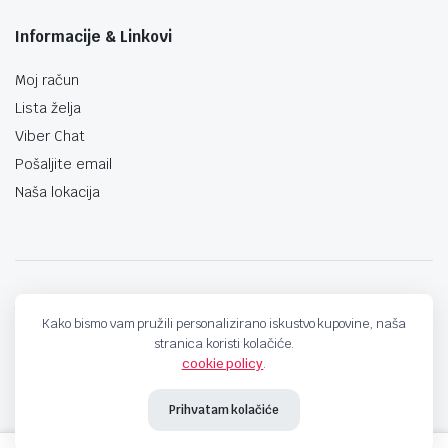
Informacije & Linkovi
Moj račun
Lista želja
Viber Chat
Pošaljite email
Naša lokacija
techno-land.ba © Design by: ProCreative Studio
Kako bismo vam pružili personalizirano iskustvo kupovine, naša
stranica koristi kolačiće.
cookie policy
.
Prihvatam kolačiće