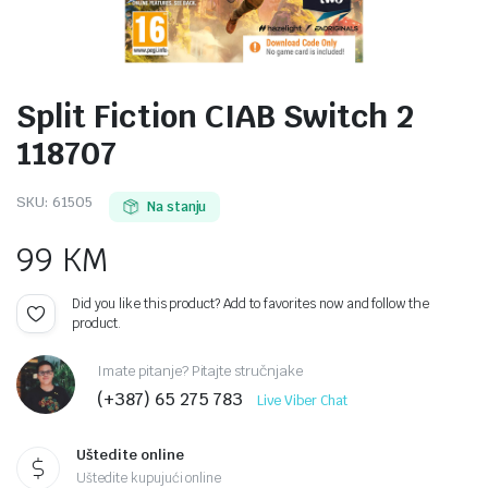
Split Fiction CIAB Switch 2
118707
SKU:
61505
Na stanju
99
KM
Did you like this product? Add to favorites now and follow the
product.
Imate pitanje? Pitajte stručnjake
(+387) 65 275 783
Live Viber Chat
Uštedite online
Uštedite kupujući online