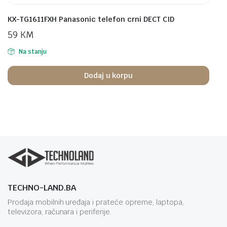
KX-TG1611FXH Panasonic telefon crni DECT CID
59
KM
Na stanju
Dodaj u korpu
TECHNO-LAND.BA
Prodaja mobilnih uređaja i prateće opreme, laptopa,
televizora, računara i periferije.