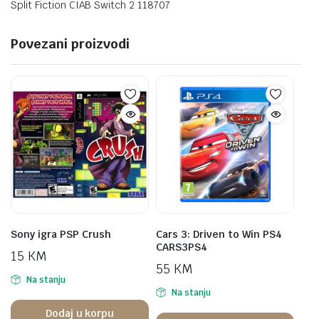
Split Fiction CIAB Switch 2 118707
Povezani proizvodi
Sony igra PSP Crush
Cars 3: Driven to Win PS4
CARS3PS4
15
KM
55
KM
Na stanju
Na stanju
Dodaj u korpu