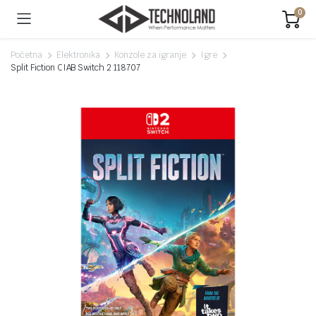
0
Početna
Elektronika
Konzole za igranje
Igre
Split Fiction CIAB Switch 2 118707