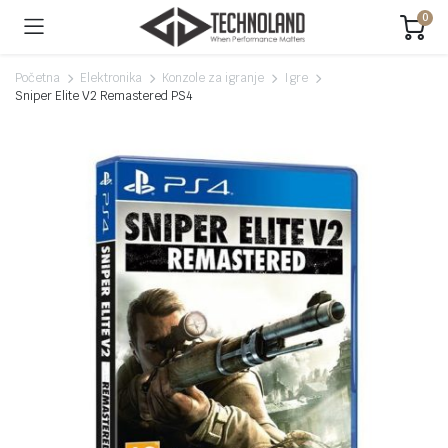
0
Početna
Elektronika
Konzole za igranje
Igre
Sniper Elite V2 Remastered PS4