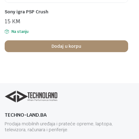
Sony igra PSP Crush
15
KM
Na stanju
Dodaj u korpu
TECHNO-LAND.BA
Prodaja mobilnih uređaja i prateće opreme, laptopa,
televizora, računara i periferije.