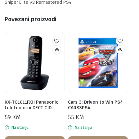
Sniper Elite V2 Remastered PS4
Povezani proizvodi
KX-TG1611FXH Panasonic
Cars 3: Driven to Win PS4
telefon crni DECT CID
CARS3PS4
59
KM
55
KM
Na stanju
Na stanju