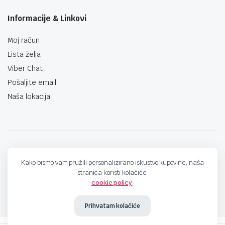
Informacije & Linkovi
Moj račun
Lista želja
Viber Chat
Pošaljite email
Naša lokacija
techno-land.ba © Design by: ProCreative Studio
Kako bismo vam pružili personalizirano iskustvo kupovine, naša
stranica koristi kolačiće.
cookie policy
.
Prihvatam kolačiće