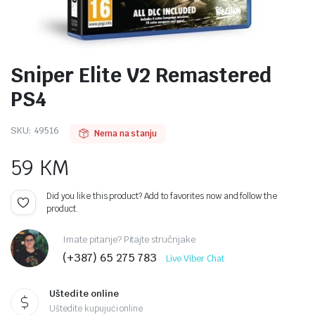
Sniper Elite V2 Remastered
PS4
SKU:
49516
Nema na stanju
59
KM
Did you like this product? Add to favorites now and follow the
product.
Imate pitanje? Pitajte stručnjake
(+387) 65 275 783
Live Viber Chat
Uštedite online
Uštedite kupujući online