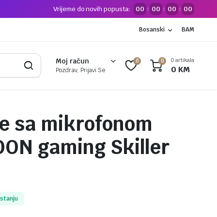
Vrijeme do novih popusta:
00
00
00
00
:
:
:
Bosanski
BAM
0 artikala
Moj račun
0
0
0
KM
Pozdrav, Prijavi Se
ce sa mikrofonom
ON gaming Skiller
 stanju