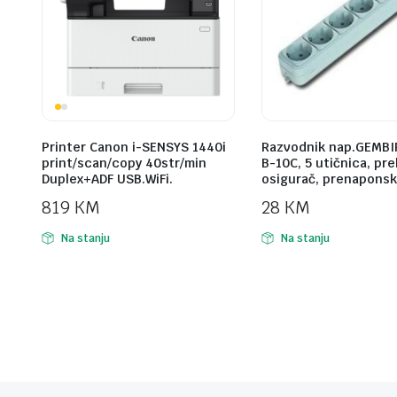
Printer Canon i-SENSYS 1440i
Razvodnik nap.GEMBI
print/scan/copy 40str/min
B-10C, 5 utičnica, pr
Duplex+ADF USB.WiFi.
osigurač, prenaponsk
819
KM
28
KM
Na stanju
Na stanju