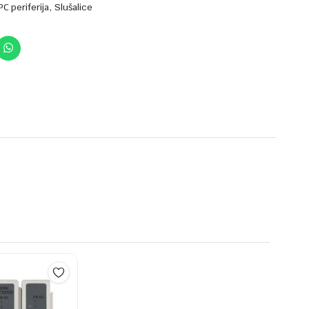
,
PC periferija
Slušalice