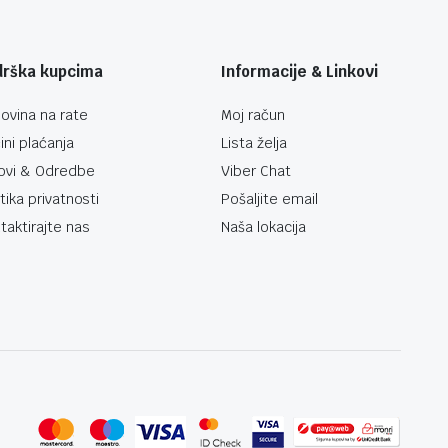
drška kupcima
Informacije & Linkovi
ovina na rate
Moj račun
ini plaćanja
Lista želja
ovi & Odredbe
Viber Chat
itika privatnosti
Pošaljite email
taktirajte nas
Naša lokacija