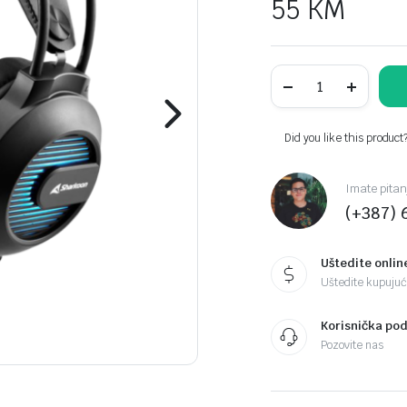
55
KM
Slušalice
sa
mikrofonom
SHARKOON
gaming
Did you like this product
Skiller
SGH20
quantity
Imate pitan
(+387) 
Uštedite onlin
Uštedite kupujući
Korisnička po
Pozovite nas