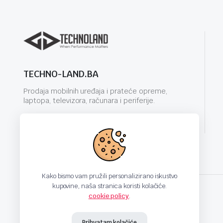
TECHNO-LAND.BA
Prodaja mobilnih uređaja i prateće opreme,
laptopa, televizora, računara i periferije.
info@techno-land.ba
Kako bismo vam pružili personalizirano iskustvo
kupovine, naša stranica koristi kolačiće.
cookie policy
.
techno-land.ba © Design by: ProCreative Studio
Prihvatam kolačiće