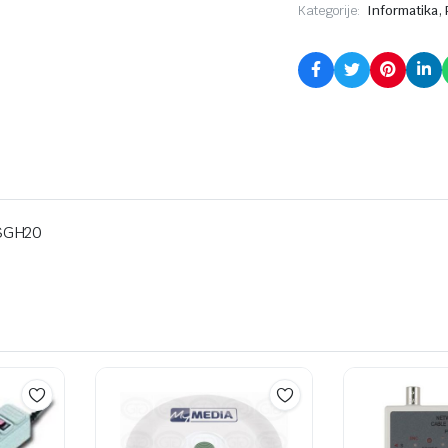
,
Kategorije:
Informatika
 SGH20