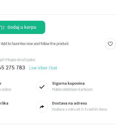
Dodaj u korpu
? Add to favorites now and follow the product.
je? Pitajte stručnjake
65 275 783
Live Viber Chat
e
Sigurna kupovina
 online
Platite debitnom karticom
drška
Dostava na adresu
Dostava u roku od 2-5 radnih dana