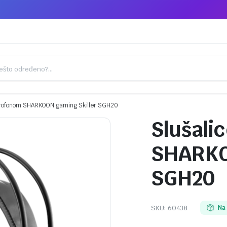
krofonom SHARKOON gaming Skiller SGH20
Slušali
SHARKO
SGH20
SKU:
60438
Na