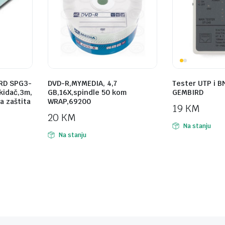
RD SPG3-
DVD-R,MYMEDIA, 4,7
Tester UTP i B
ekidač,3m,
GB,16X,spindle 50 kom
GEMBIRD
a zaštita
WRAP,69200
19
KM
20
KM
Na stanju
Na stanju