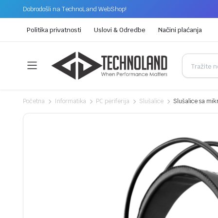
Dobrodošli na TechnoLand WebShop!
Politika privatnosti
Uslovi & Odredbe
Načini plaćanja
Početna
Informatika
PC periferija
Slušalice
Slušalice sa mi