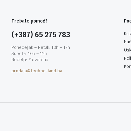
Trebate pomoć?
Po
(+387) 65 275 783
Kup
Nač
Ponedeljak – Petak: 10h – 17h
Usl
Subota: 10h – 12h
Pol
Nedelja: Zatvoreno
Kon
prodaja@techno-land.ba