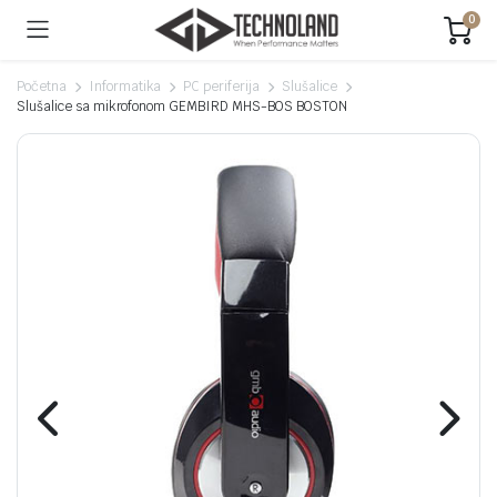
0
Početna
Informatika
PC periferija
Slušalice
Slušalice sa mikrofonom GEMBIRD MHS-BOS BOSTON