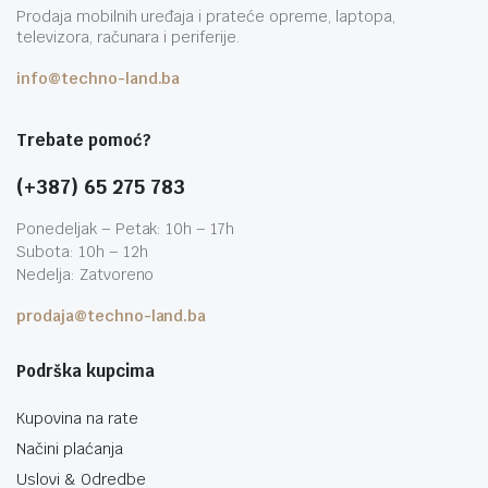
Prodaja mobilnih uređaja i prateće opreme, laptopa,
televizora, računara i periferije.
info@techno-land.ba
Trebate pomoć?
(+387) 65 275 783
Ponedeljak – Petak: 10h – 17h
Subota: 10h – 12h
Nedelja: Zatvoreno
prodaja@techno-land.ba
Podrška kupcima
Kupovina na rate
Načini plaćanja
Uslovi & Odredbe