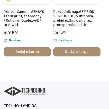
Printer Canon i-SENSYS
Razvodnik nap.GEMBIRD
1440i print/scan/copy
SPG3-B-10C, 5 utičnica,
40str/min Duplex+ADF
prekidač,3m, osigurač,
USB.WiFi.
prenaponska zaštita
819
KM
28
KM
Na stanju
Na stanju
Dodaj u korpu
Dodaj u korpu
TECHNO-LAND.BA