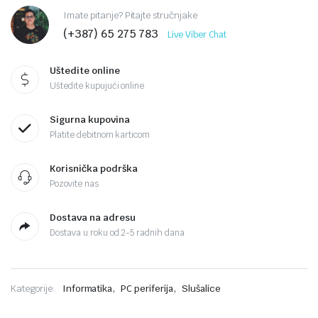
Imate pitanje? Pitajte stručnjake
(+387) 65 275 783
Live Viber Chat
Uštedite online
Uštedite kupujući online
Sigurna kupovina
Platite debitnom karticom
Korisnička podrška
Pozovite nas
Dostava na adresu
Dostava u roku od 2-5 radnih dana
,
,
Kategorije:
Informatika
PC periferija
Slušalice