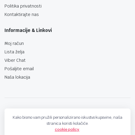
Politika privatnosti
Kontaktirajte nas
Informacije & Linkovi
Moj račun
Lista želja
Viber Chat
Pošaljite email
Naša lokacija
techno-land.ba © Design by: ProCreative Studio
Kako bismo vam pružili personalizirano iskustvo kupovine, naša
stranica koristi kolačiće.
cookie policy
.