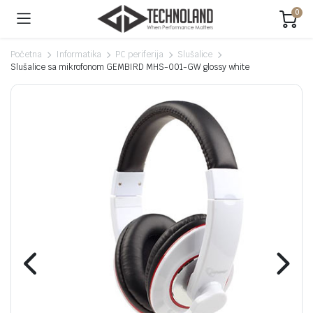
0
Početna
Informatika
PC periferija
Slušalice
Slušalice sa mikrofonom GEMBIRD MHS-001-GW glossy white