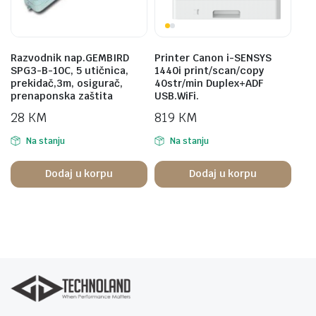
Razvodnik nap.GEMBIRD
Printer Canon i-SENSYS
SPG3-B-10C, 5 utičnica,
1440i print/scan/copy
prekidač,3m, osigurač,
40str/min Duplex+ADF
prenaponska zaštita
USB.WiFi.
28
KM
819
KM
Na stanju
Na stanju
Dodaj u korpu
Dodaj u korpu