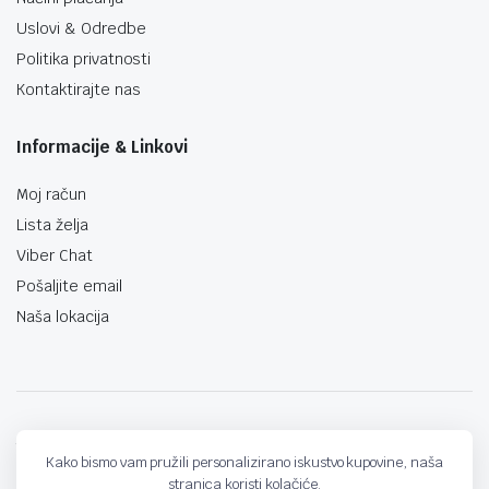
Uslovi & Odredbe
Politika privatnosti
Kontaktirajte nas
Informacije & Linkovi
Moj račun
Lista želja
Viber Chat
Pošaljite email
Naša lokacija
techno-land.ba © Design by: ProCreative Studio
Kako bismo vam pružili personalizirano iskustvo kupovine, naša
stranica koristi kolačiće.