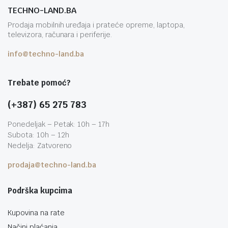
TECHNO-LAND.BA
Prodaja mobilnih uređaja i prateće opreme, laptopa,
televizora, računara i periferije.
info@techno-land.ba
Trebate pomoć?
(+387) 65 275 783
Ponedeljak – Petak: 10h – 17h
Subota: 10h – 12h
Nedelja: Zatvoreno
prodaja@techno-land.ba
Podrška kupcima
Kupovina na rate
Načini plaćanja