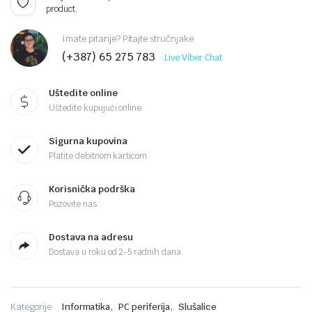
product.
Imate pitanje? Pitajte stručnjake
(+387) 65 275 783
Live Viber Chat
Uštedite online
Uštedite kupujući online
Sigurna kupovina
Platite debitnom karticom
Korisnička podrška
Pozovite nas
Dostava na adresu
Dostava u roku od 2-5 radnih dana
,
,
Kategorije:
Informatika
PC periferija
Slušalice