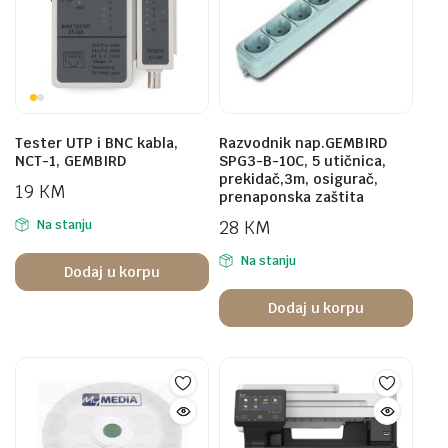
Tester UTP i BNC kabla,
Razvodnik nap.GEMBIRD
NCT-1, GEMBIRD
SPG3-B-10C, 5 utičnica,
prekidač,3m, osigurač,
19
KM
prenaponska zaštita
28
KM
Na stanju
Na stanju
Dodaj u korpu
Dodaj u korpu