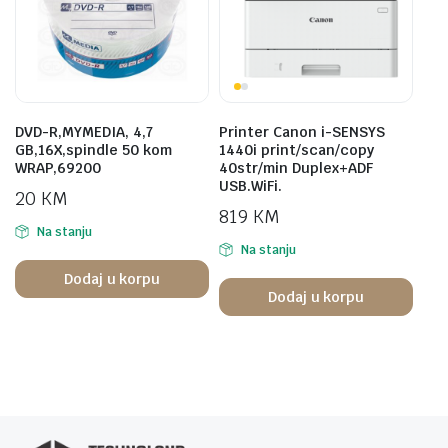
DVD-R,MYMEDIA, 4,7
Printer Canon i-SENSYS
GB,16X,spindle 50 kom
1440i print/scan/copy
WRAP,69200
40str/min Duplex+ADF
USB.WiFi.
20
KM
819
KM
Na stanju
Na stanju
Dodaj u korpu
Dodaj u korpu