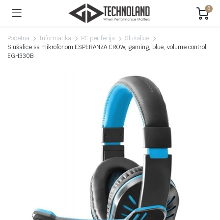
0
Početna
Informatika
PC periferija
Slušalice
Slušalice sa mikrofonom ESPERANZA CROW, gaming, blue, volume control,
EGH330B