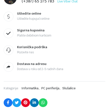
(+387) 65 275 783
Live Viber Chat
Uštedite online
Uštedite kupujući online
Sigurna kupovina
Platite debitnom karticom
Korisnička podrška
Pozovite nas
Dostava na adresu
Dostava u roku od 2-5 radnih dana
,
,
Kategorije:
Informatika
PC periferija
Slušalice