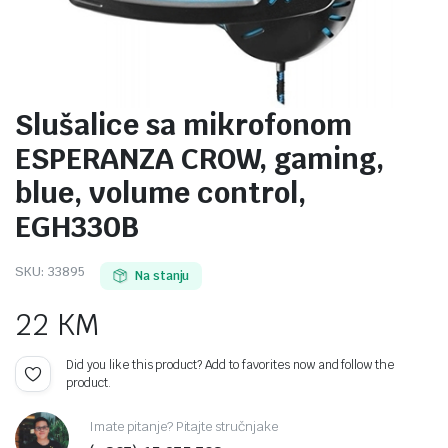
Slušalice sa mikrofonom
ESPERANZA CROW, gaming,
blue, volume control,
EGH330B
SKU:
33895
Na stanju
22
KM
Did you like this product? Add to favorites now and follow the
product.
Imate pitanje? Pitajte stručnjake