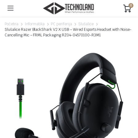
0
Početna
Informatika
PC periferija
Slušalice
Slušalice Razer BlackShark V2 X USB – Wired Esports Headset with Noise-
Cancelling Mic – FRML Packaging RZ04-04570100-R3M1