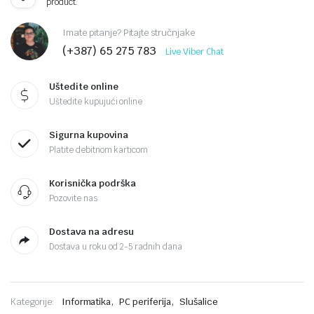
product.
Imate pitanje? Pitajte stručnjake
(+387) 65 275 783
Live Viber Chat
Uštedite online
Uštedite kupujući online
Sigurna kupovina
Platite debitnom karticom
Korisnička podrška
Pozovite nas
Dostava na adresu
Dostava u roku od 2-5 radnih dana
,
,
Kategorije:
Informatika
PC periferija
Slušalice