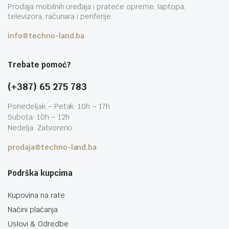
Prodaja mobilnih uređaja i prateće opreme, laptopa,
televizora, računara i periferije.
info@techno-land.ba
Trebate pomoć?
(+387) 65 275 783
Ponedeljak – Petak: 10h – 17h
Subota: 10h – 12h
Nedelja: Zatvoreno
prodaja@techno-land.ba
Podrška kupcima
Kupovina na rate
Načini plaćanja
Uslovi & Odredbe