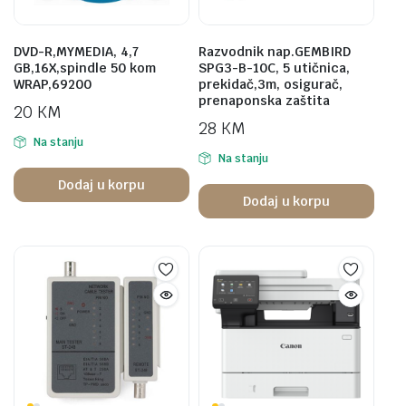
DVD-R,MYMEDIA, 4,7
Razvodnik nap.GEMBIRD
GB,16X,spindle 50 kom
SPG3-B-10C, 5 utičnica,
WRAP,69200
prekidač,3m, osigurač,
prenaponska zaštita
20
KM
28
KM
Na stanju
Na stanju
Dodaj u korpu
Dodaj u korpu