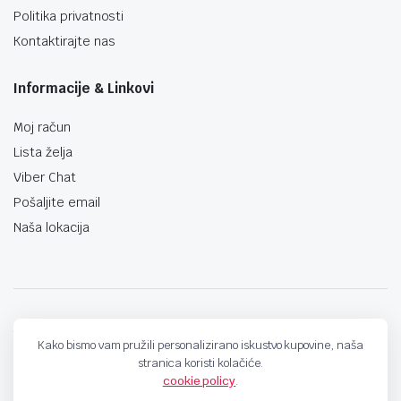
Politika privatnosti
Kontaktirajte nas
Informacije & Linkovi
Moj račun
Lista želja
Viber Chat
Pošaljite email
Naša lokacija
techno-land.ba © Design by: ProCreative Studio
Kako bismo vam pružili personalizirano iskustvo kupovine, naša
stranica koristi kolačiće.
cookie policy
.