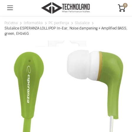
0
Početna
Informatika
PC periferija
Slušalice
Slušalice ESPERANZA LOLLIPOP In-Ear, Noise dampening + Amplified BASS,
green, EH146G