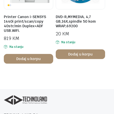
Printer Canon i-SENSYS
DVD-R,MYMEDIA, 4,7
1440i print/scan/copy
GB,16X,spindle 50 kom
40str/min Duplex+ADF
WRAP,69200
USB.WiFi.
20
KM
819
KM
Na stanju
Na stanju
Dodaj u korpu
Dodaj u korpu