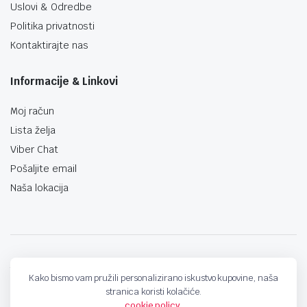
Uslovi & Odredbe
Politika privatnosti
Kontaktirajte nas
Informacije & Linkovi
Moj račun
Lista želja
Viber Chat
Pošaljite email
Naša lokacija
techno-land.ba © Design by: ProCreative Studio
Kako bismo vam pružili personalizirano iskustvo kupovine, naša
stranica koristi kolačiće.
cookie policy
.