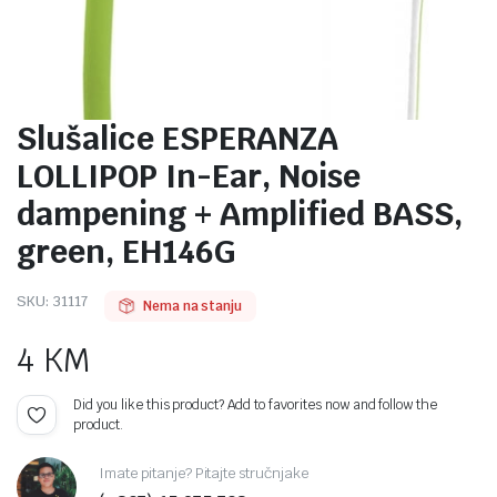
Slušalice ESPERANZA
LOLLIPOP In-Ear, Noise
dampening + Amplified BASS,
green, EH146G
SKU:
31117
Nema na stanju
4
KM
Did you like this product? Add to favorites now and follow the
product.
Imate pitanje? Pitajte stručnjake