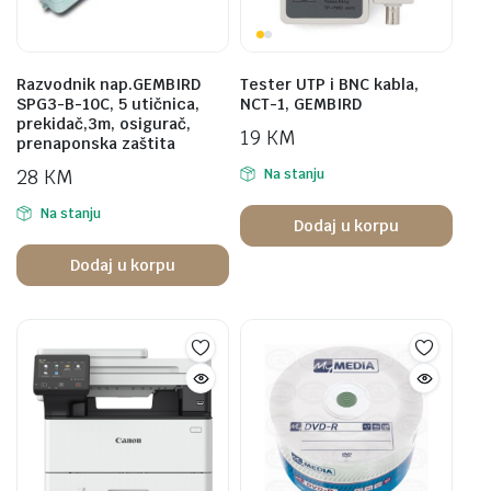
Razvodnik nap.GEMBIRD
Tester UTP i BNC kabla,
SPG3-B-10C, 5 utičnica,
NCT-1, GEMBIRD
prekidač,3m, osigurač,
19
KM
prenaponska zaštita
28
KM
Na stanju
Na stanju
Dodaj u korpu
Dodaj u korpu