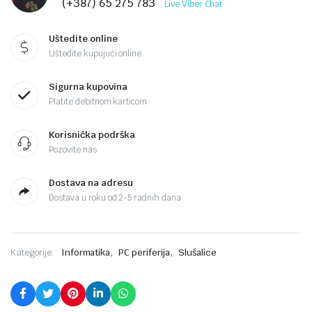
(+387) 65 275 783
Live Viber Chat
Uštedite online
Uštedite kupujući online
Sigurna kupovina
Platite debitnom karticom
Korisnička podrška
Pozovite nas
Dostava na adresu
Dostava u roku od 2-5 radnih dana
,
,
Kategorije:
Informatika
PC periferija
Slušalice