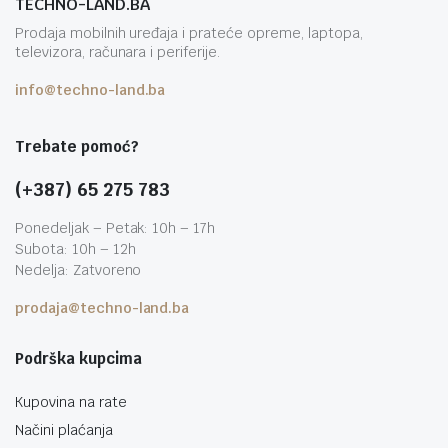
TECHNO-LAND.BA
Prodaja mobilnih uređaja i prateće opreme, laptopa,
televizora, računara i periferije.
info@techno-land.ba
Trebate pomoć?
(+387) 65 275 783
Ponedeljak – Petak: 10h – 17h
Subota: 10h – 12h
Nedelja: Zatvoreno
prodaja@techno-land.ba
Podrška kupcima
Kupovina na rate
Načini plaćanja