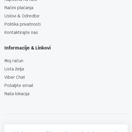
Načini plaćanja
Uslovi & Odredbe
Politika privatnosti
Kontaktirajte nas
Informacije & Linkovi
Moj račun
Lista želja
Viber Chat
Pošaljite email
Naša lokacija
techno-land.ba © Design by: ProCreative Studio