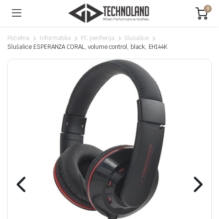
0
Početna
Informatika
PC periferija
Slušalice
Slušalice ESPERANZA CORAL, volume control, black, EH144K