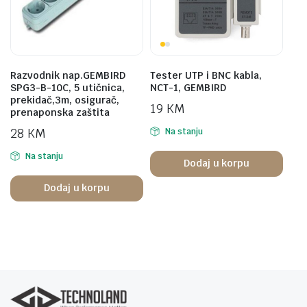
Razvodnik nap.GEMBIRD
Tester UTP i BNC kabla,
SPG3-B-10C, 5 utičnica,
NCT-1, GEMBIRD
prekidač,3m, osigurač,
19
KM
prenaponska zaštita
28
KM
Na stanju
Na stanju
Dodaj u korpu
Dodaj u korpu