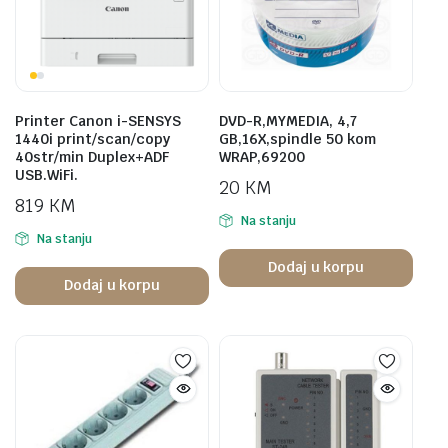
Printer Canon i-SENSYS
DVD-R,MYMEDIA, 4,7
1440i print/scan/copy
GB,16X,spindle 50 kom
40str/min Duplex+ADF
WRAP,69200
USB.WiFi.
20
KM
819
KM
Na stanju
Na stanju
Dodaj u korpu
Dodaj u korpu