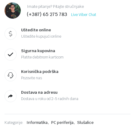
Imate pitanje? Pitajte stručnjake
(+387) 65 275 783
Live Viber Chat
Uštedite online
Uštedite kupujući online
Sigurna kupovina
Platite debitnom karticom
Korisnička podrška
Pozovite nas
Dostava na adresu
Dostava u roku od 2-5 radnih dana
,
,
Kategorije:
Informatika
PC periferija
Slušalice