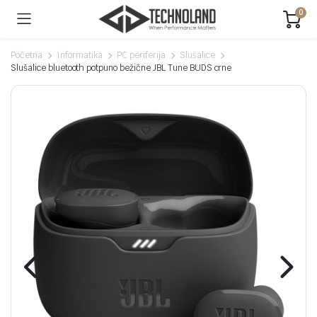
0
Početna
Informatika
PC periferija
Slušalice
Slušalice bluetooth potpuno bežične JBL Tune BUDS crne