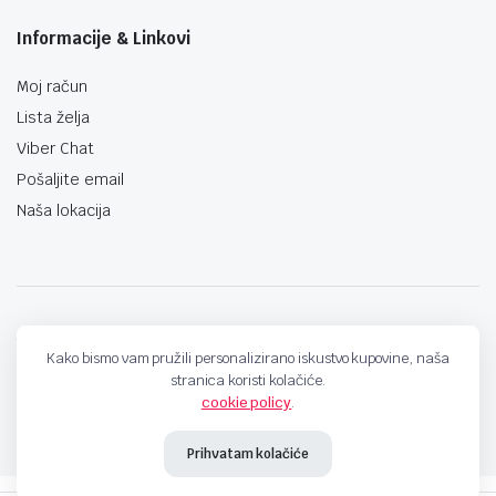
Informacije & Linkovi
Moj račun
Lista želja
Viber Chat
Pošaljite email
Naša lokacija
techno-land.ba © Design by: ProCreative Studio
Kako bismo vam pružili personalizirano iskustvo kupovine, naša
stranica koristi kolačiće.
cookie policy
.
Prihvatam kolačiće