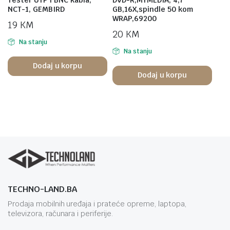
NCT-1, GEMBIRD
GB,16X,spindle 50 kom
WRAP,69200
19
KM
20
KM
Na stanju
Na stanju
Dodaj u korpu
Dodaj u korpu
TECHNO-LAND.BA
Prodaja mobilnih uređaja i prateće opreme, laptopa,
televizora, računara i periferije.