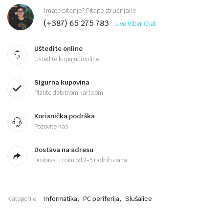
Imate pitanje? Pitajte stručnjake
(+387) 65 275 783
Live Viber Chat
Uštedite online
Uštedite kupujući online
Sigurna kupovina
Platite debitnom karticom
Korisnička podrška
Pozovite nas
Dostava na adresu
Dostava u roku od 2-5 radnih dana
,
,
Kategorije:
Informatika
PC periferija
Slušalice