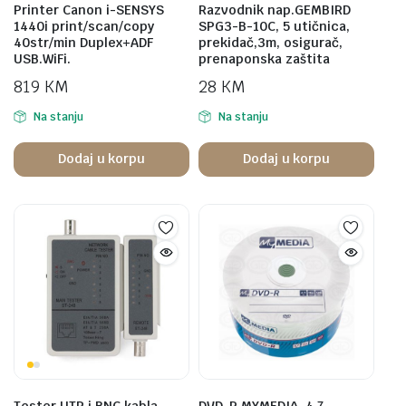
Printer Canon i-SENSYS
Razvodnik nap.GEMBIRD
1440i print/scan/copy
SPG3-B-10C, 5 utičnica,
40str/min Duplex+ADF
prekidač,3m, osigurač,
USB.WiFi.
prenaponska zaštita
819
KM
28
KM
Na stanju
Na stanju
Dodaj u korpu
Dodaj u korpu
Tester UTP i BNC kabla,
DVD-R,MYMEDIA, 4,7