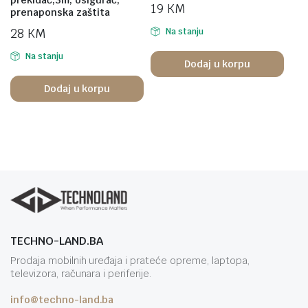
prekidač,3m, osigurač,
19
KM
prenaponska zaštita
28
KM
Na stanju
Na stanju
Dodaj u korpu
Dodaj u korpu
TECHNO-LAND.BA
Prodaja mobilnih uređaja i prateće opreme, laptopa,
televizora, računara i periferije.
info@techno-land.ba