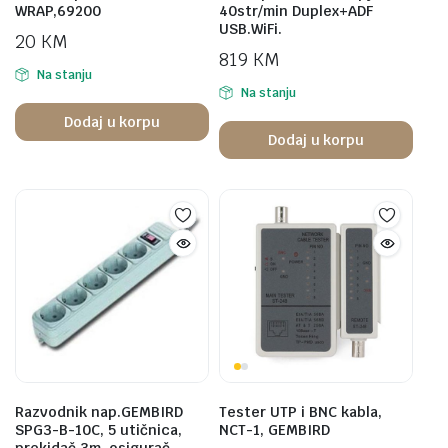
WRAP,69200
40str/min Duplex+ADF
USB.WiFi.
20
KM
819
KM
Na stanju
Na stanju
Dodaj u korpu
Dodaj u korpu
Razvodnik nap.GEMBIRD
Tester UTP i BNC kabla,
SPG3-B-10C, 5 utičnica,
NCT-1, GEMBIRD