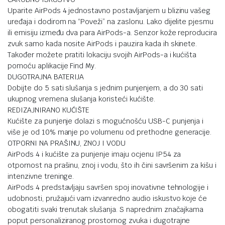
Uparite AirPods 4 jednostavno postavljanjem u blizinu vašeg
uređaja i dodirom na “Poveži” na zaslonu. Lako dijelite pjesmu
ili emisiju između dva para AirPods-a. Senzor kože reproducira
zvuk samo kada nosite AirPods i pauzira kada ih skinete.
Također možete pratiti lokaciju svojih AirPods-a i kućišta
pomoću aplikacije Find My.
DUGOTRAJNA BATERIJA
Dobijte do 5 sati slušanja s jednim punjenjem, a do 30 sati
ukupnog vremena slušanja koristeći kućište.
REDIZAJNIRANO KUĆIŠTE
Kućište za punjenje dolazi s mogućnošću USB-C punjenja i
više je od 10% manje po volumenu od prethodne generacije.
OTPORNI NA PRAŠINU, ZNOJ I VODU
AirPods 4 i kućište za punjenje imaju ocjenu IP54 za
otpornost na prašinu, znoj i vodu, što ih čini savršenim za kišu i
intenzivne treninge.
AirPods 4 predstavljaju savršen spoj inovativne tehnologije i
udobnosti, pružajući vam izvanredno audio iskustvo koje će
obogatiti svaki trenutak slušanja. S naprednim značajkama
poput personaliziranog prostornog zvuka i dugotrajne