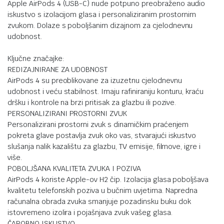
Apple AirPods 4 (USB-C) nude potpuno preobraženo audio
iskustvo s izolacijom glasa i personaliziranim prostornim
zvukom. Dolaze s poboljšanim dizajnom za cjelodnevnu
udobnost.
Ključne značajke:
REDIZAJNIRANE ZA UDOBNOST
AirPods 4 su preoblikovane za izuzetnu cjelodnevnu
udobnost i veću stabilnost. Imaju rafiniraniju konturu, kraću
dršku i kontrole na brzi pritisak za glazbu ili pozive.
PERSONALIZIRANI PROSTORNI ZVUK
Personalizirani prostorni zvuk s dinamičkim praćenjem
pokreta glave postavlja zvuk oko vas, stvarajući iskustvo
slušanja nalik kazalištu za glazbu, TV emisije, filmove, igre i
više.
POBOLJŠANA KVALITETA ZVUKA I POZIVA
AirPods 4 koriste Apple-ov H2 čip. Izolacija glasa poboljšava
kvalitetu telefonskih poziva u bučnim uvjetima. Napredna
računalna obrada zvuka smanjuje pozadinsku buku dok
istovremeno izolira i pojašnjava zvuk vašeg glasa.
ČAROBNO ISKUSTVO