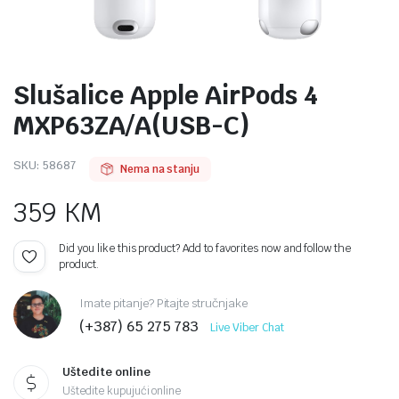
Slušalice Apple AirPods 4
MXP63ZA/A(USB-C)
SKU:
58687
Nema na stanju
359
KM
Did you like this product? Add to favorites now and follow the
product.
Imate pitanje? Pitajte stručnjake
(+387) 65 275 783
Live Viber Chat
Uštedite online
Uštedite kupujući online