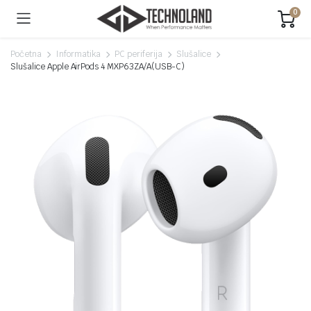
0
Početna
Informatika
PC periferija
Slušalice
Slušalice Apple AirPods 4 MXP63ZA/A(USB-C)