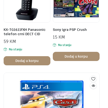
KX-TG1611FXH Panasonic
Sony igra PSP Crush
telefon crni DECT CID
15
KM
59
KM
Na stanju
Na stanju
Dodaj u korpu
Dodaj u korpu