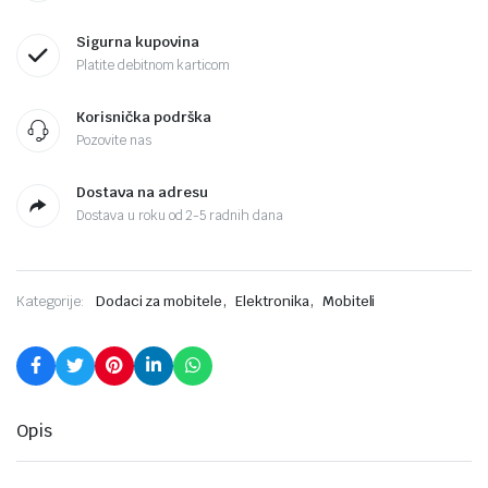
Sigurna kupovina
Platite debitnom karticom
Korisnička podrška
Pozovite nas
Dostava na adresu
Dostava u roku od 2-5 radnih dana
,
,
Kategorije:
Dodaci za mobitele
Elektronika
Mobiteli
Opis