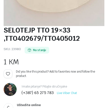
SELOTEJP TTO 19×33
,TTO402679/TTO405012
SKU:
23980
Na stanju
1
KM
Did you like this product? Add to favorites now and follow the
product.
Imate pitanje? Pitajte stručnjake
(+387) 65 275 783
Live Viber Chat
Uštedite online