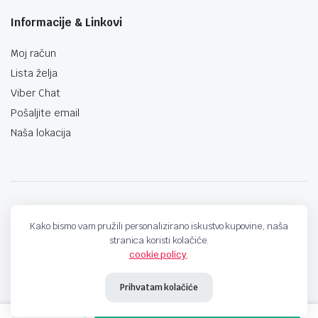
Informacije & Linkovi
Moj račun
Lista želja
Viber Chat
Pošaljite email
Naša lokacija
techno-land.ba © Design by: ProCreative Studio
Kako bismo vam pružili personalizirano iskustvo kupovine, naša
stranica koristi kolačiće.
cookie policy
.
Prihvatam kolačiće