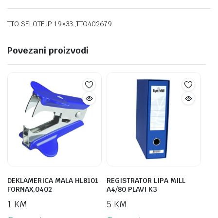
TTO SELOTEJP 19×33 ,TTO402679
Povezani proizvodi
DEKLAMERICA MALA HL8101
REGISTRATOR LIPA MILL
FORNAX,0402
A4/80 PLAVI K3
1
KM
5
KM