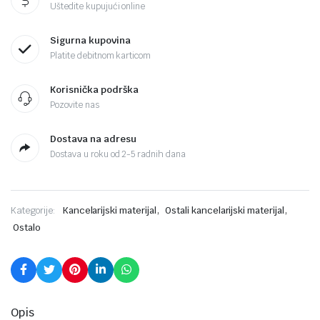
Uštedite kupujući online
Sigurna kupovina
Platite debitnom karticom
Korisnička podrška
Pozovite nas
Dostava na adresu
Dostava u roku od 2-5 radnih dana
,
,
Kategorije:
Kancelarijski materijal
Ostali kancelarijski materijal
Ostalo
Opis