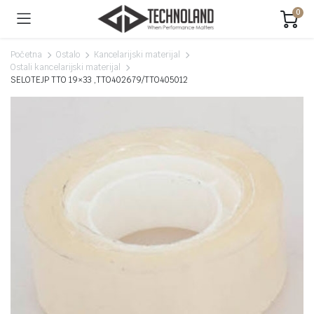
0
Početna
Ostalo
Kancelarijski materijal
Ostali kancelarijski materijal
SELOTEJP TTO 19×33 ,TTO402679/TTO405012