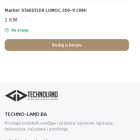
Marker STAEDTLER LUMOC.350-9 CRNI
1
KM
Na stanju
Dodaj u korpu
TECHNO-LAND.BA
Prodaja mobilnih uređaja i prateće opreme, laptopa,
televizora, računara i periferije.