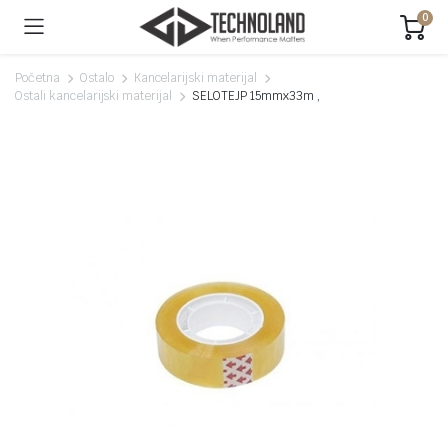
0
Početna
Ostalo
Kancelarijski materijal
Ostali kancelarijski materijal
SELOTEJP 15mmx33m ,