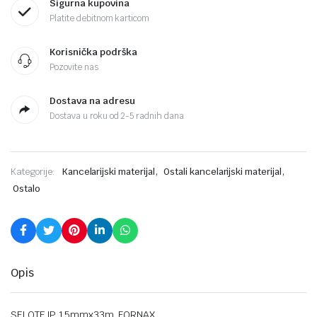
Sigurna kupovina
Platite debitnom karticom
Korisnička podrška
Pozovite nas
Dostava na adresu
Dostava u roku od 2-5 radnih dana
,
,
Kategorije:
Kancelarijski materijal
Ostali kancelarijski materijal
Ostalo
Opis
SELOTEJP 15mmx33m ,FORNAX