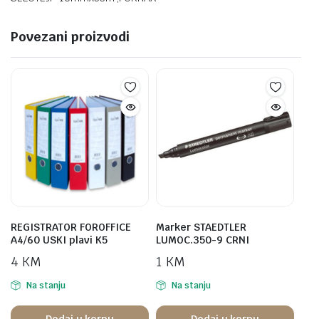
Povezani proizvodi
REGISTRATOR FOROFFICE
Marker STAEDTLER
A4/60 USKI plavi K5
LUMOC.350-9 CRNI
4
KM
1
KM
Na stanju
Na stanju
Dodaj u korpu
Dodaj u korpu