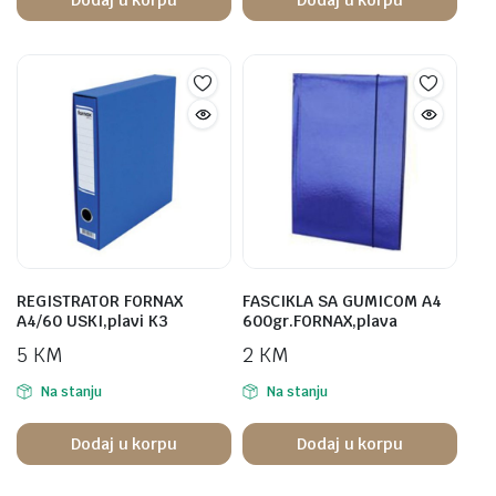
REGISTRATOR FORNAX
FASCIKLA SA GUMICOM A4
A4/60 USKI,plavi K3
600gr.FORNAX,plava
5
KM
2
KM
Na stanju
Na stanju
Dodaj u korpu
Dodaj u korpu