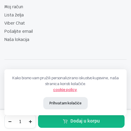
Moj račun
Lista želja
Viber Chat
Pošaljite email
Naša lokacija
techno-land.ba © Design by: ProCreative Studio
Kako bismo vam pružili personalizirano iskustvo kupovine, naša
stranica koristi kolačiće.
cookie policy
.
Prihvatam kolačiće
SELOTEJP
Dodaj u korpu
15mmx33m
,
STORE
SEARCH
WISHLIST
ACCOUNT
CATEGORIES