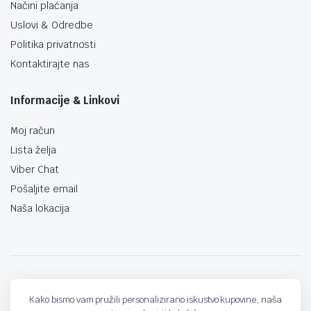
Načini plaćanja
Uslovi & Odredbe
Politika privatnosti
Kontaktirajte nas
Informacije & Linkovi
Moj račun
Lista želja
Viber Chat
Pošaljite email
Naša lokacija
techno-land.ba © Design by: ProCreative Studio
Kako bismo vam pružili personalizirano iskustvo kupovine, naša