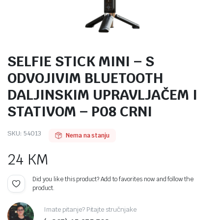
SELFIE STICK MINI – S
ODVOJIVIM BLUETOOTH
DALJINSKIM UPRAVLJAČEM I
STATIVOM – P08 CRNI
SKU:
54013
Nema na stanju
24
KM
Did you like this product? Add to favorites now and follow the
product.
Imate pitanje? Pitajte stručnjake