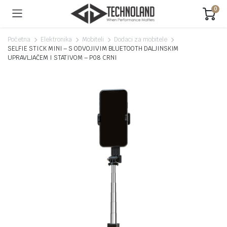
0
Početna
Elektronika
Mobiteli
Dodaci za mobitele
SELFIE STICK MINI – S ODVOJIVIM BLUETOOTH DALJINSKIM
UPRAVLJAČEM I STATIVOM – P08 CRNI