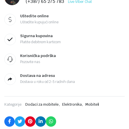
(+387) 65 275 783
Live Viber Chat
Uštedite online
Uštedite kupujući online
Sigurna kupovina
Platite debitnom karticom
Korisnička podrška
Pozovite nas
Dostava na adresu
Dostava u roku od 2-5 radnih dana
,
,
Kategorije:
Dodaci za mobitele
Elektronika
Mobiteli