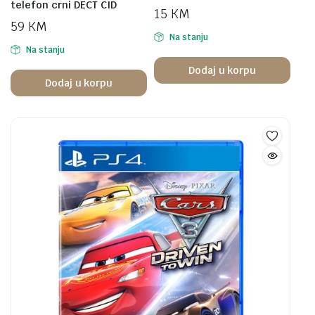
telefon crni DECT CID
15
KM
59
KM
Na stanju
Na stanju
Dodaj u korpu
Dodaj u korpu