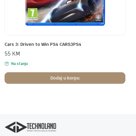
Cars 3: Driven to Win PS4 CARS3PS4
55
KM
Na stanju
Dodaj u korpu