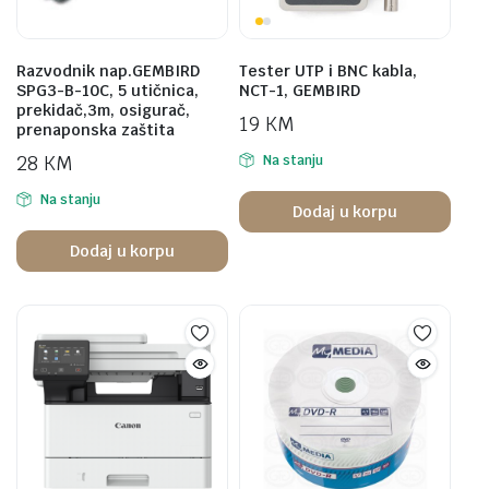
Razvodnik nap.GEMBIRD
Tester UTP i BNC kabla,
SPG3-B-10C, 5 utičnica,
NCT-1, GEMBIRD
prekidač,3m, osigurač,
19
KM
prenaponska zaštita
28
KM
Na stanju
Na stanju
Dodaj u korpu
Dodaj u korpu