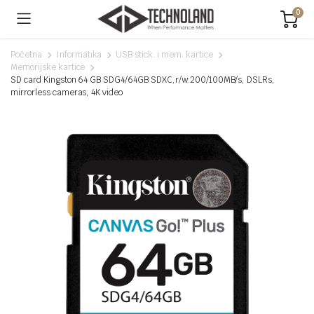
0
Početna
Informatika
USB stick. i mem. kartice
Memorijske kartice
SD card Kingston 64 GB SDG4/64GB SDXC,r/w:200/100MB/s, DSLRs,
mirrorless cameras, 4K video