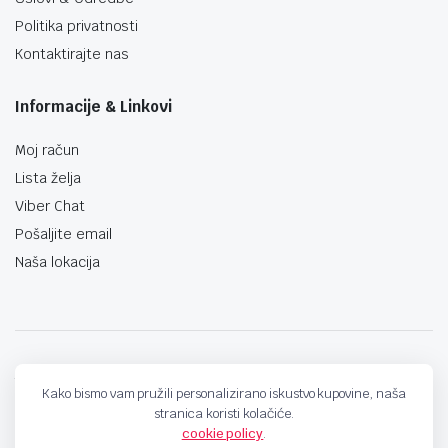
Politika privatnosti
Kontaktirajte nas
Informacije & Linkovi
Moj račun
Lista želja
Viber Chat
Pošaljite email
Naša lokacija
techno-land.ba © Design by: ProCreative Studio
Kako bismo vam pružili personalizirano iskustvo kupovine, naša
stranica koristi kolačiće.
cookie policy
.