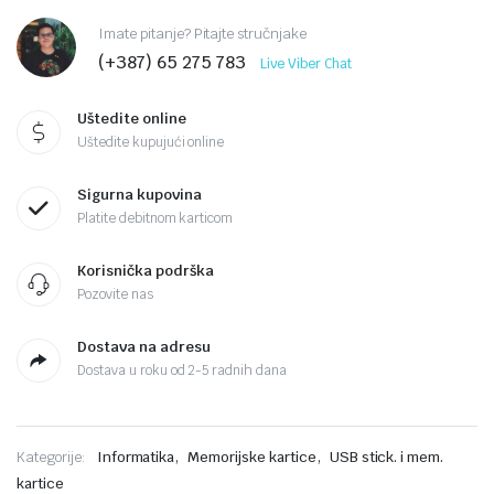
Imate pitanje? Pitajte stručnjake
(+387) 65 275 783
Live Viber Chat
Uštedite online
Uštedite kupujući online
Sigurna kupovina
Platite debitnom karticom
Korisnička podrška
Pozovite nas
Dostava na adresu
Dostava u roku od 2-5 radnih dana
,
,
Kategorije:
Informatika
Memorijske kartice
USB stick. i mem.
kartice