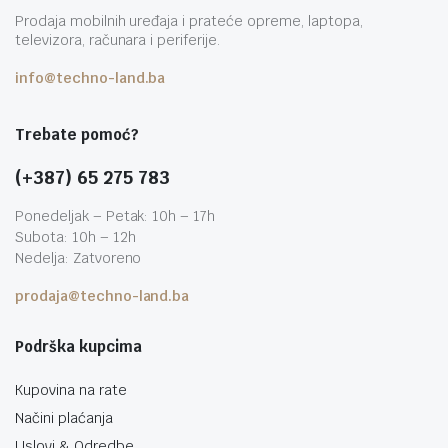
Prodaja mobilnih uređaja i prateće opreme, laptopa,
televizora, računara i periferije.
info@techno-land.ba
Trebate pomoć?
(+387) 65 275 783
Ponedeljak – Petak: 10h – 17h
Subota: 10h – 12h
Nedelja: Zatvoreno
prodaja@techno-land.ba
Podrška kupcima
Kupovina na rate
Načini plaćanja
Uslovi & Odredbe