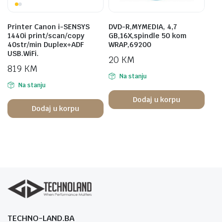
Printer Canon i-SENSYS
DVD-R,MYMEDIA, 4,7
1440i print/scan/copy
GB,16X,spindle 50 kom
40str/min Duplex+ADF
WRAP,69200
USB.WiFi.
20
KM
819
KM
Na stanju
Na stanju
Dodaj u korpu
Dodaj u korpu
TECHNO-LAND.BA