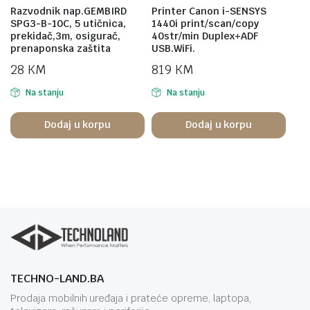
Razvodnik nap.GEMBIRD
Printer Canon i-SENSYS
SPG3-B-10C, 5 utičnica,
1440i print/scan/copy
prekidač,3m, osigurač,
40str/min Duplex+ADF
prenaponska zaštita
USB.WiFi.
28
KM
819
KM
Na stanju
Na stanju
Dodaj u korpu
Dodaj u korpu
TECHNO-LAND.BA
Prodaja mobilnih uređaja i prateće opreme, laptopa,