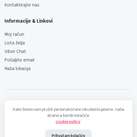
Kontaktirajte nas
Informacije & Linkovi
Moj račun
Lista želja
Viber Chat
Pošaljite email
Naša lokacija
techno-land.ba © Design by: ProCreative Studio
Kako bismo vam pružili personalizirano iskustvo kupovine, naša
stranica koristi kolačiće.
cookie policy
.
Prihvatam kolačiće