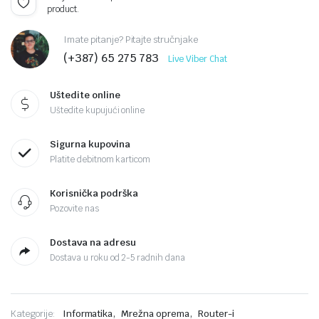
product.
Imate pitanje? Pitajte stručnjake
(+387) 65 275 783
Live Viber Chat
Uštedite online
Uštedite kupujući online
Sigurna kupovina
Platite debitnom karticom
Korisnička podrška
Pozovite nas
Dostava na adresu
Dostava u roku od 2-5 radnih dana
,
,
Kategorije:
Informatika
Mrežna oprema
Router-i