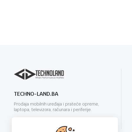
TECHNO-LAND.BA
Prodaja mobilnih uređaja i prateće opreme,
laptopa, televizora, računara i periferije.
info@techno-land.ba