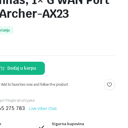
nnas, 1× G WAN Port
 Archer-AX23
stanju
Dodaj u korpu
? Add to favorites now and follow the product.
je? Pitajte stručnjake
65 275 783
Live Viber Chat
e
Sigurna kupovina