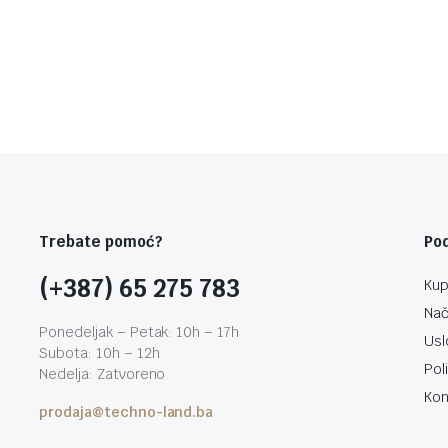
Trebate pomoć?
Po
(+387) 65 275 783
Kup
Nač
Ponedeljak – Petak: 10h – 17h
Usl
Subota: 10h – 12h
Pol
Nedelja: Zatvoreno
Kon
prodaja@techno-land.ba