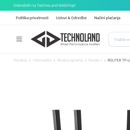
Dobrodošli na TechnoLand WebShop!
Politika privatnosti
Uslovi & Odredbe
Načini plaćanja
Početna
Informatika
Mrežna oprema
Router-i
ROUTER TP-Lin