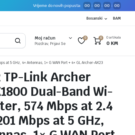
Vrijeme do novih popusta:
00
00
00
00
:
:
:
Bosanski
BAM
0 artikala
Moj račun
0
0
0
KM
Pozdrav, Prijavi Se
ps at 5 GHz, 4× Antennas, 1× G WAN Port + 4× GL Archer-AX23
 TP-Link Archer
1800 Dual-Band Wi-
ter, 574 Mbps at 2.4
201 Mbps at 5 GHz,