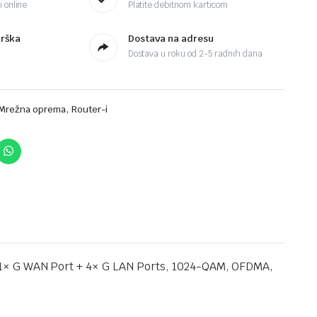
 online
Platite debitnom karticom
drška
Dostava na adresu
Dostava u roku od 2-5 radnih dana
,
Mrežna oprema
Router-i
 1× G WAN Port + 4× G LAN Ports, 1024-QAM, OFDMA,