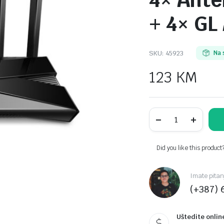
4× Ante
+ 4× GL
SKU:
45923
Na 
123
KM
ROUTER
TP-
Link
Archer
AX23
Did you like this product
AX1800
Dual-
Band
Imate pitan
Wi-
(+387) 
Fi
6
Router,
574
Uštedite onlin
Mbps