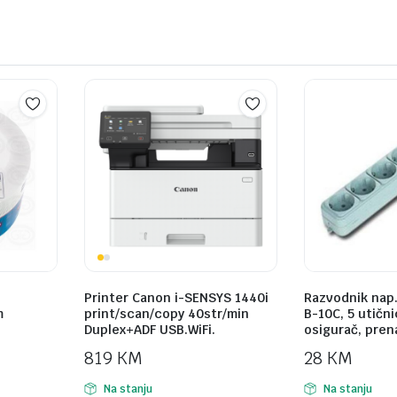
Printer Canon i-SENSYS 1440i
Razvodnik nap
m
print/scan/copy 40str/min
B-10C, 5 utični
Duplex+ADF USB.WiFi.
osigurač, pren
819
KM
28
KM
Na stanju
Na stanju