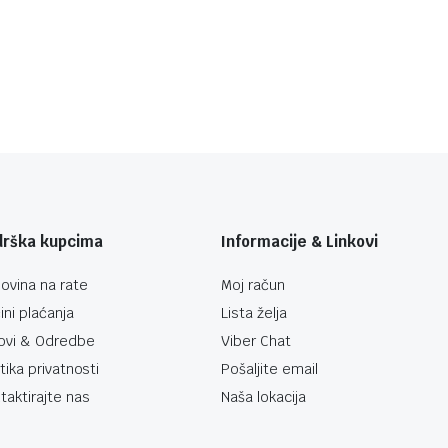
drška kupcima
Informacije & Linkovi
ovina na rate
Moj račun
ini plaćanja
Lista želja
ovi & Odredbe
Viber Chat
itika privatnosti
Pošaljite email
taktirajte nas
Naša lokacija