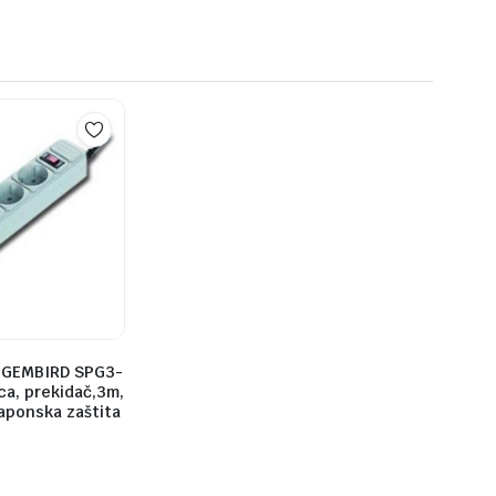
.GEMBIRD SPG3-
ca, prekidač,3m,
aponska zaštita