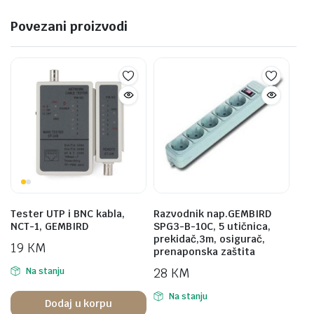
Povezani proizvodi
Tester UTP i BNC kabla,
Razvodnik nap.GEMBIRD
NCT-1, GEMBIRD
SPG3-B-10C, 5 utičnica,
prekidač,3m, osigurač,
19
KM
prenaponska zaštita
28
KM
Na stanju
Na stanju
Dodaj u korpu