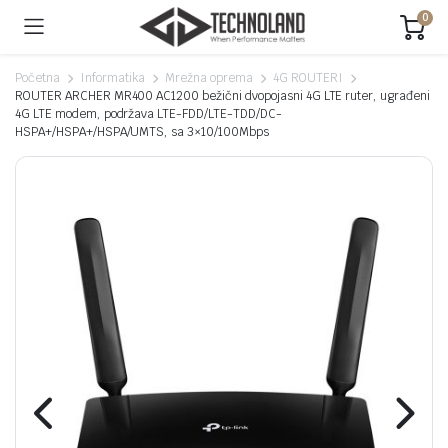
0
Početna
Informatika
Mrežna oprema
4G ROUTERI
ROUTER ARCHER MR400 AC1200 bežični dvopojasni 4G LTE ruter, ugrađeni
4G LTE modem, podržava LTE-FDD/LTE-TDD/DC-
HSPA+/HSPA+/HSPA/UMTS, sa 3×10/100Mbps