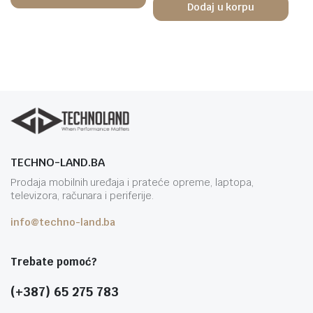
Dodaj u korpu
TECHNO-LAND.BA
Prodaja mobilnih uređaja i prateće opreme, laptopa,
televizora, računara i periferije.
info@techno-land.ba
Trebate pomoć?
(+387) 65 275 783