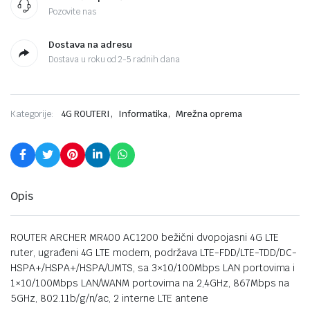
Pozovite nas
Dostava na adresu
Dostava u roku od 2-5 radnih dana
,
,
Kategorije:
4G ROUTERI
Informatika
Mrežna oprema
Opis
ROUTER ARCHER MR400 AC1200 bežični dvopojasni 4G LTE
ruter, ugrađeni 4G LTE modem, podržava LTE-FDD/LTE-TDD/DC-
HSPA+/HSPA+/HSPA/UMTS, sa 3×10/100Mbps LAN portovima i
1×10/100Mbps LAN/WANM portovima na 2,4GHz, 867Mbps na
5GHz, 802.11b/g/n/ac, 2 interne LTE antene