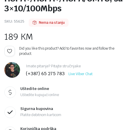
3×10/100Mbps
SKU:
55625
Nema na stanju
189
KM
Did you like this product? Add to favorites now and follow the
product.
Imate pitanje? Pitajte stručnjake
(+387) 65 275 783
Live Viber Chat
Uštedite online
Uštedite kupujući online
Sigurna kupovina
Platite debitnom karticom
Korisnička podrška