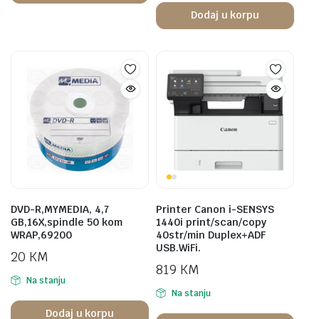
Dodaj u korpu
DVD-R,MYMEDIA, 4,7
Printer Canon i-SENSYS
GB,16X,spindle 50 kom
1440i print/scan/copy
WRAP,69200
40str/min Duplex+ADF
USB.WiFi.
20
KM
819
KM
Na stanju
Na stanju
Dodaj u korpu