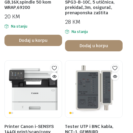
GB,16X,spindle 50 kom
SPG3-B-10C, 5 utičnica,
WRAP,69200
prekidač,3m, osigurač,
prenaponska zaštita
20
KM
28
KM
Na stanju
Na stanju
Dodaj u korpu
Dodaj u korpu
Printer Canon i-SENSYS
Tester UTP i BNC kabla,
1440i print/scan/copy
NCT-1, GEMBIRD