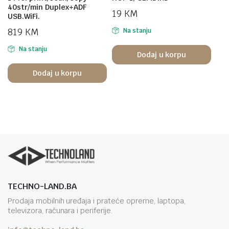
40str/min Duplex+ADF
19
KM
USB.WiFi.
819
KM
Na stanju
Na stanju
Dodaj u korpu
Dodaj u korpu
TECHNO-LAND.BA
Prodaja mobilnih uređaja i prateće opreme, laptopa,
televizora, računara i periferije.