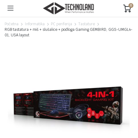
0
Početna
Informatika
PC periferija
Tastature
RGB tastatura + miš + slušalice + podloga Gaming GEMBIRD, GGS-UMGL4-
01, USA layout