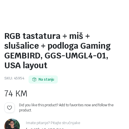
RGB tastatura + miš +
slušalice + podloga Gaming
GEMBIRD, GGS-UMGL4-01,
USA layout
SKU:
45954
Na stanju
74
KM
Did you like this product? Add to favorites now and follow the
product.
Imate pitanje? Pitajte stručnjake