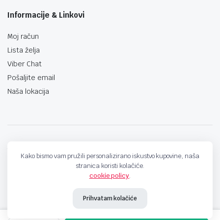
Informacije & Linkovi
Moj račun
Lista želja
Viber Chat
Pošaljite email
Naša lokacija
techno-land.ba © Design by: ProCreative Studio
Kako bismo vam pružili personalizirano iskustvo kupovine, naša
stranica koristi kolačiće.
cookie policy
.
Prihvatam kolačiće