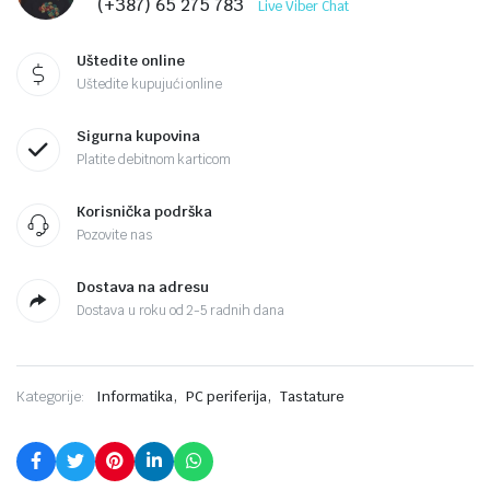
(+387) 65 275 783
Live Viber Chat
Uštedite online
Uštedite kupujući online
Sigurna kupovina
Platite debitnom karticom
Korisnička podrška
Pozovite nas
Dostava na adresu
Dostava u roku od 2-5 radnih dana
,
,
Kategorije:
Informatika
PC periferija
Tastature