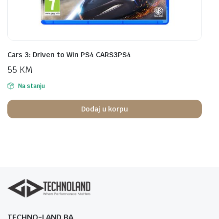
Cars 3: Driven to Win PS4 CARS3PS4
55
KM
Na stanju
Dodaj u korpu
TECHNO-LAND.BA