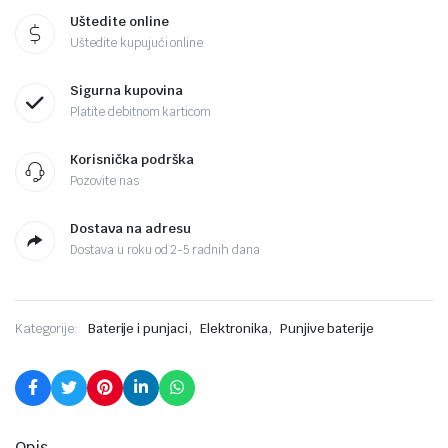
Uštedite online
Uštedite kupujući online
Sigurna kupovina
Platite debitnom karticom
Korisnička podrška
Pozovite nas
Dostava na adresu
Dostava u roku od 2-5 radnih dana
,
,
Kategorije:
Baterije i punjaci
Elektronika
Punjive baterije
Opis