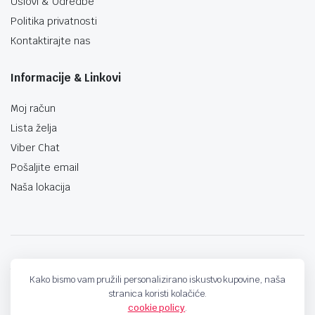
Uslovi & Odredbe
Politika privatnosti
Kontaktirajte nas
Informacije & Linkovi
Moj račun
Lista želja
Viber Chat
Pošaljite email
Naša lokacija
techno-land.ba © Design by: ProCreative Studio
Kako bismo vam pružili personalizirano iskustvo kupovine, naša
stranica koristi kolačiće.
cookie policy
.