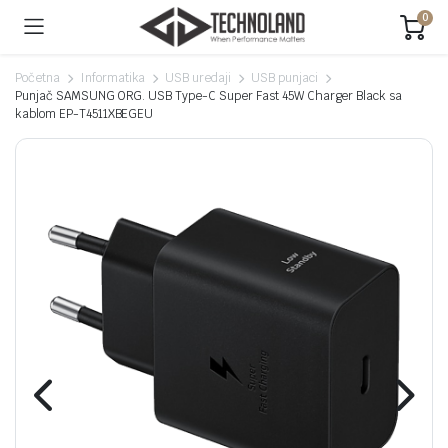
0
Početna
Informatika
USB uredaji
USB punjaci
Punjač SAMSUNG ORG. USB Type-C Super Fast 45W Charger Black sa
kablom EP-T4511XBEGEU