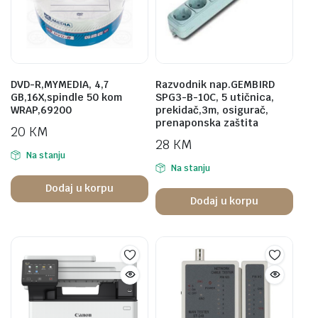
DVD-R,MYMEDIA, 4,7
Razvodnik nap.GEMBIRD
GB,16X,spindle 50 kom
SPG3-B-10C, 5 utičnica,
WRAP,69200
prekidač,3m, osigurač,
prenaponska zaštita
20
KM
28
KM
Na stanju
Na stanju
Dodaj u korpu
Dodaj u korpu