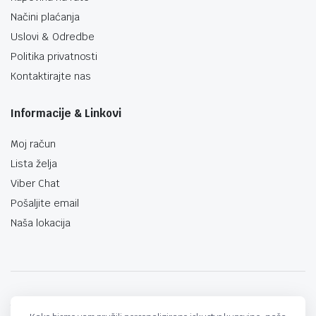
Načini plaćanja
Uslovi & Odredbe
Politika privatnosti
Kontaktirajte nas
Informacije & Linkovi
Moj račun
Lista želja
Viber Chat
Pošaljite email
Naša lokacija
techno-land.ba © Design by: ProCreative Studio