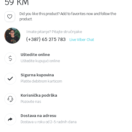
59
KM
Did you like this product? Add to favorites now and follow the
product.
Imate pitanje? Pitajte stručnjake
(+387) 65 275 783
Live Viber Chat
Uštedite online
Uštedite kupujući online
Sigurna kupovina
Platite debitnom karticom
Korisnička podrška
Pozovite nas
Dostava na adresu
Dostava u roku od 2-5 radnih dana