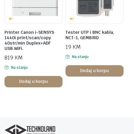
Printer Canon i-SENSYS
Tester UTP i BNC kabla,
1440i print/scan/copy
NCT-1, GEMBIRD
40str/min Duplex+ADF
19
KM
USB.WiFi.
819
KM
Na stanju
Na stanju
Dodaj u korpu
Dodaj u korpu