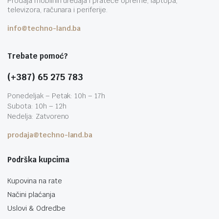
Prodaja mobilnih uređaja i prateće opreme, laptopa,
televizora, računara i periferije.
info@techno-land.ba
Trebate pomoć?
(+387) 65 275 783
Ponedeljak – Petak: 10h – 17h
Subota: 10h – 12h
Nedelja: Zatvoreno
prodaja@techno-land.ba
Podrška kupcima
Kupovina na rate
Načini plaćanja
Uslovi & Odredbe