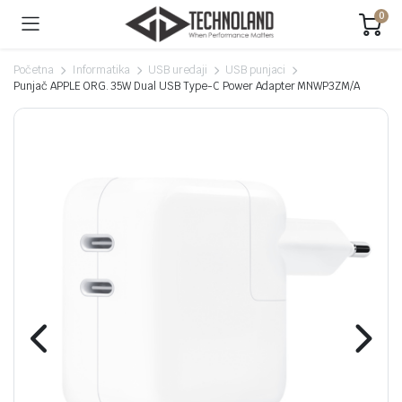
0
Početna
Informatika
USB uredaji
USB punjaci
Punjač APPLE ORG. 35W Dual USB Type-C Power Adapter MNWP3ZM/A