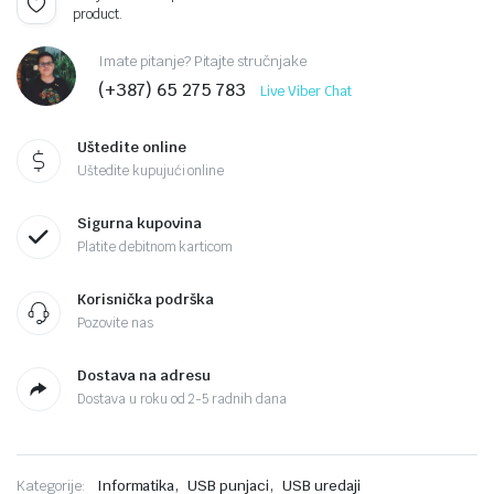
product.
Imate pitanje? Pitajte stručnjake
(+387) 65 275 783
Live Viber Chat
Uštedite online
Uštedite kupujući online
Sigurna kupovina
Platite debitnom karticom
Korisnička podrška
Pozovite nas
Dostava na adresu
Dostava u roku od 2-5 radnih dana
,
,
Kategorije:
Informatika
USB punjaci
USB uredaji