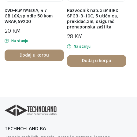
DVD-R,MYMEDIA, 4,7
Razvodnik nap.GEMBIRD
GB,16X,spindle 50 kom
SPG3-B-10C, 5 utičnica,
WRAP,69200
prekidač,3m, osigurač,
prenaponska zaštita
20
KM
28
KM
Na stanju
Na stanju
Dodaj u korpu
Dodaj u korpu
TECHNO-LAND.BA