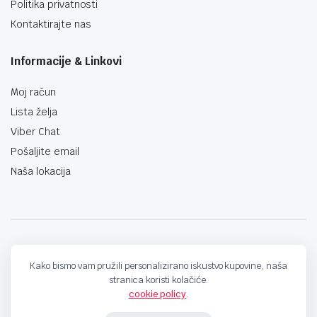
Politika privatnosti
Kontaktirajte nas
Informacije & Linkovi
Moj račun
Lista želja
Viber Chat
Pošaljite email
Naša lokacija
techno-land.ba © Design by: ProCreative Studio
Kako bismo vam pružili personalizirano iskustvo kupovine, naša
stranica koristi kolačiće.
cookie policy
.