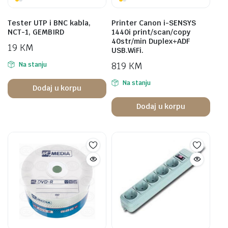
Tester UTP i BNC kabla,
Printer Canon i-SENSYS
NCT-1, GEMBIRD
1440i print/scan/copy
40str/min Duplex+ADF
19
KM
USB.WiFi.
819
KM
Na stanju
Na stanju
Dodaj u korpu
Dodaj u korpu