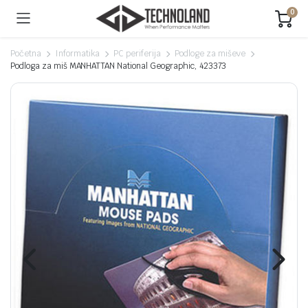
0
Početna
Informatika
PC periferija
Podloge za miševe
Podloga za miš MANHATTAN National Geographic, 423373