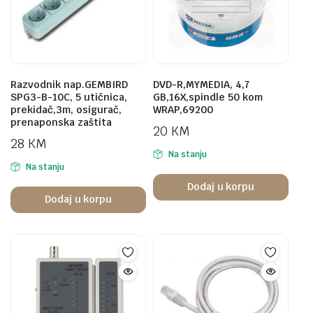
Razvodnik nap.GEMBIRD
DVD-R,MYMEDIA, 4,7
SPG3-B-10C, 5 utičnica,
GB,16X,spindle 50 kom
prekidač,3m, osigurač,
WRAP,69200
prenaponska zaštita
20
KM
28
KM
Na stanju
Na stanju
Dodaj u korpu
Dodaj u korpu