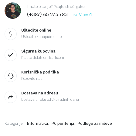
Imate pitanje? Pitajte stručnjake
(+387) 65 275 783
Live Viber Chat
Uštedite online
Uštedite kupujući online
Sigurna kupovina
Platite debitnom karticom
Korisnička podrška
Pozovite nas
Dostava na adresu
Dostava u roku od 2-5 radnih dana
,
,
Kategorije:
Informatika
PC periferija
Podloge za miševe