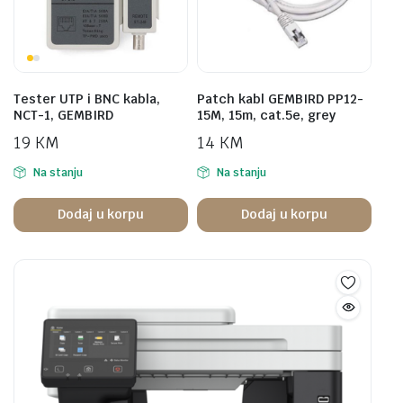
Tester UTP i BNC kabla,
Patch kabl GEMBIRD PP12-
NCT-1, GEMBIRD
15M, 15m, cat.5e, grey
19
KM
14
KM
Na stanju
Na stanju
Dodaj u korpu
Dodaj u korpu