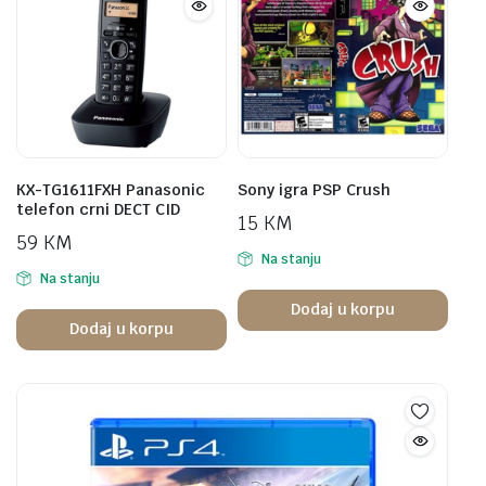
KX-TG1611FXH Panasonic
Sony igra PSP Crush
telefon crni DECT CID
15
KM
59
KM
Na stanju
Na stanju
Dodaj u korpu
Dodaj u korpu