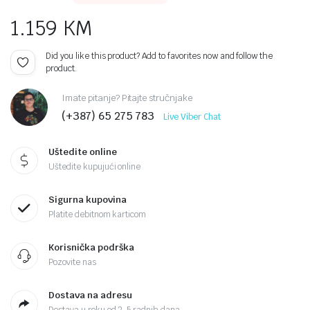
1.159
KM
Did you like this product? Add to favorites now and follow the
product.
Imate pitanje? Pitajte stručnjake
(+387) 65 275 783
Live Viber Chat
Uštedite online
Uštedite kupujući online
Sigurna kupovina
Platite debitnom karticom
Korisnička podrška
Pozovite nas
Dostava na adresu
Dostava u roku od 2-5 radnih dana