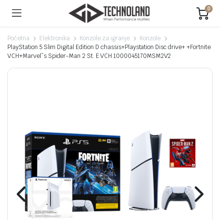
0
Početna
Elektronika
Konzole za igranje
Konzole
PlayStation 5 Slim Digital Edition D chassis+Playstation Disc drive+ +Fortnite
VCH+Marvel”s Spider-Man 2 St. E.VCH 1000045170MSM2V2