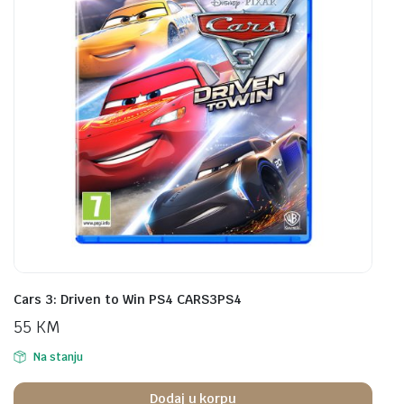
Cars 3: Driven to Win PS4 CARS3PS4
55
KM
Na stanju
Dodaj u korpu