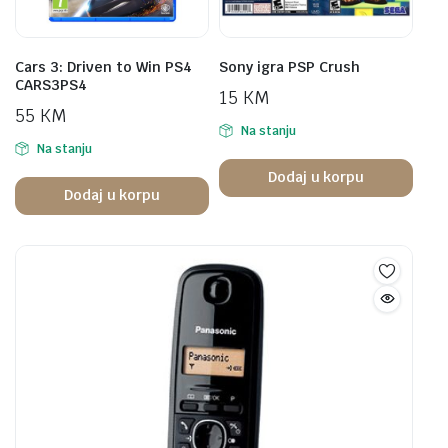
Cars 3: Driven to Win PS4
Sony igra PSP Crush
CARS3PS4
15
KM
55
KM
Na stanju
Na stanju
Dodaj u korpu
Dodaj u korpu