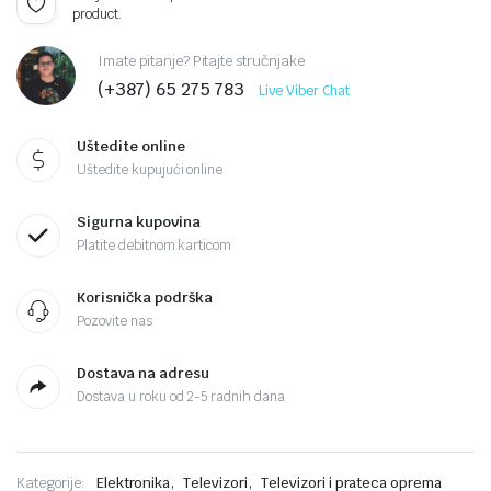
product.
Imate pitanje? Pitajte stručnjake
(+387) 65 275 783
Live Viber Chat
Uštedite online
Uštedite kupujući online
Sigurna kupovina
Platite debitnom karticom
Korisnička podrška
Pozovite nas
Dostava na adresu
Dostava u roku od 2-5 radnih dana
,
,
Kategorije:
Elektronika
Televizori
Televizori i prateca oprema