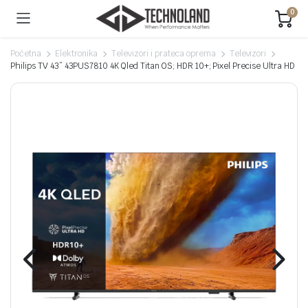
0
Početna
Elektronika
Televizori i prateca oprema
Televizori
Philips TV 43” 43PUS7810 4K Qled Titan OS; HDR 10+; Pixel Precise Ultra HD