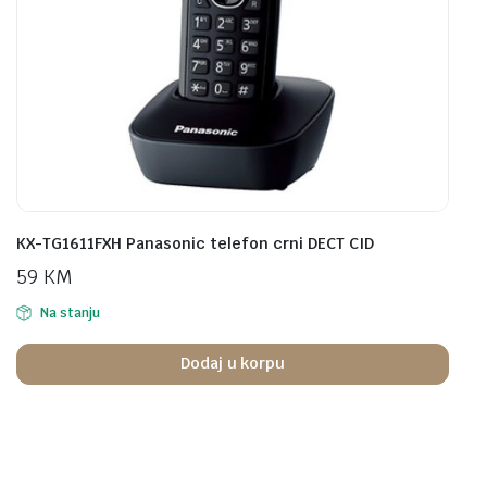
KX-TG1611FXH Panasonic telefon crni DECT CID
59
KM
Na stanju
Dodaj u korpu