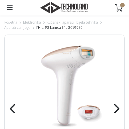
0
Početna
Elektronika
Kućanski aparati i bijela tehnika
Aparati za njegu
PHILIPS Lumea IPL SC19970