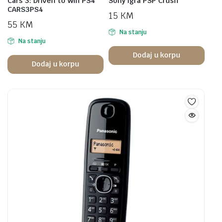
Cars 3: Driven to Win PS4
Sony igra PSP Crush
CARS3PS4
15
KM
55
KM
Na stanju
Na stanju
Dodaj u korpu
Dodaj u korpu