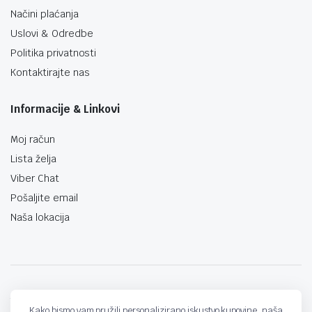
Načini plaćanja
Uslovi & Odredbe
Politika privatnosti
Kontaktirajte nas
Informacije & Linkovi
Moj račun
Lista želja
Viber Chat
Pošaljite email
Naša lokacija
techno-land.ba © Design by: ProCreative Studio
Kako bismo vam pružili personalizirano iskustvo kupovine, naša