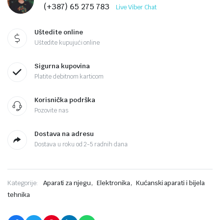
(+387) 65 275 783
Live Viber Chat
Uštedite online
Uštedite kupujući online
Sigurna kupovina
Platite debitnom karticom
Korisnička podrška
Pozovite nas
Dostava na adresu
Dostava u roku od 2-5 radnih dana
,
,
Kategorije:
Aparati za njegu
Elektronika
Kućanski aparati i bijela
tehnika