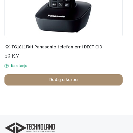
KX-TG1611FXH Panasonic telefon crni DECT CID
59
KM
Na stanju
Dodaj u korpu