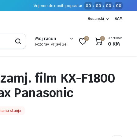
Vrijeme do novih popusta:
00
00
00
00
:
:
:
Bosanski
BAM
0 artikala
Moj račun
0
0
0
KM
Pozdrav, Prijavi Se
 zamj. film KX-F1800
fax Panasonic
a na stanju