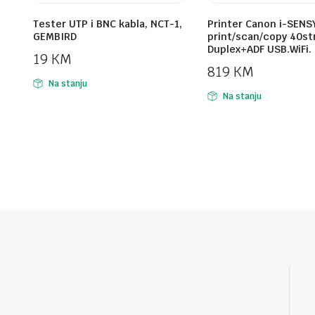
Tester UTP i BNC kabla, NCT-1,
Printer Canon i-SENS
GEMBIRD
print/scan/copy 40st
Duplex+ADF USB.WiFi.
19
KM
819
KM
Na stanju
Na stanju