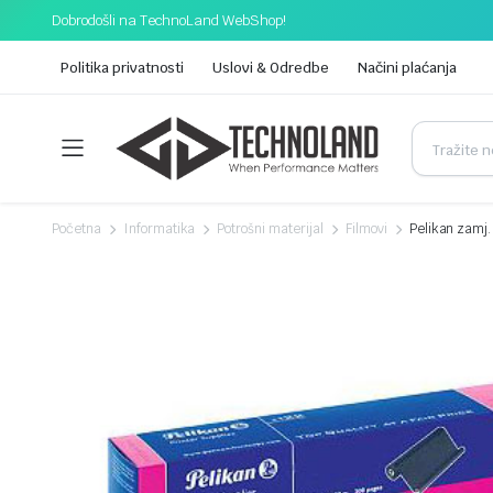
Dobrodošli na TechnoLand WebShop!
Politika privatnosti
Uslovi & Odredbe
Načini plaćanja
Početna
Informatika
Potrošni materijal
Filmovi
Pelikan zamj.