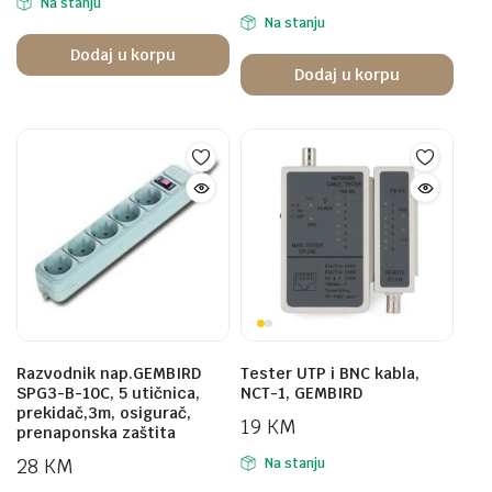
Na stanju
Na stanju
Dodaj u korpu
Dodaj u korpu
Razvodnik nap.GEMBIRD
Tester UTP i BNC kabla,
SPG3-B-10C, 5 utičnica,
NCT-1, GEMBIRD
prekidač,3m, osigurač,
19
KM
prenaponska zaštita
28
KM
Na stanju