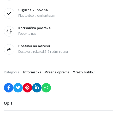
Sigurna kupovina
Platite debitnom karticom
Korisnička podrška
Pozovite nas
Dostava na adresu
Dostava u roku od 2-5 radnih dana
,
,
Kategorije:
Informatika
Mrežna oprema
Mrežni kablovi
Opis