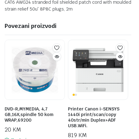
CAT6 AWG24 stranded foil shielded patch cord with moulded
strain relief 50u” 8P8C plugs, 2m
Povezani proizvodi
DVD-R,MYMEDIA, 4,7
Printer Canon i-SENSYS
GB,16X,spindle 50 kom
1440i print/scan/copy
WRAP,69200
40str/min Duplex+ADF
USB.WiFi.
20
KM
819
KM