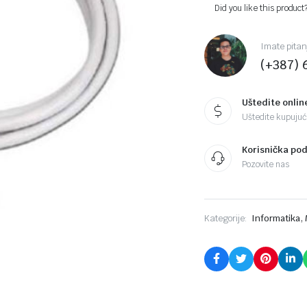
Did you like this product
Imate pitan
(+387) 
Uštedite onlin
Uštedite kupujući
Korisnička po
Pozovite nas
,
Kategorije:
Informatika