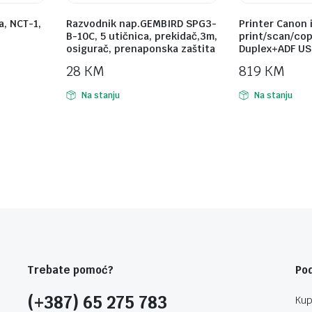
a, NCT-1,
Razvodnik nap.GEMBIRD SPG3-
Printer Canon 
B-10C, 5 utičnica, prekidač,3m,
print/scan/cop
osigurač, prenaponska zaštita
Duplex+ADF USB
28
KM
819
KM
Na stanju
Na stanju
Trebate pomoć?
Po
(+387) 65 275 783
Kup