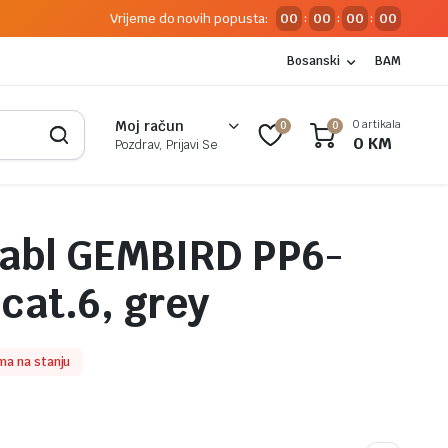
Vrijeme do novih popusta:
00
00
00
00
:
:
:
Bosanski
BAM
0 artikala
Moj račun
0
0
0
KM
Pozdrav, Prijavi Se
kabl GEMBIRD PP6-
 cat.6, grey
ma na stanju