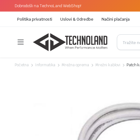
Dobrodošli na TechnoLand WebShop!
Politika privatnosti
Uslovi & Odredbe
Načini plaćanja
Početna
Informatika
Mrežna oprema
Mrežni kablovi
Patch k