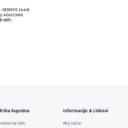
i-SENSYS 1440i
y 40str/min
.WiFi.
drška kupcima
Informacije & Linkovi
ovina na rate
Moj račun