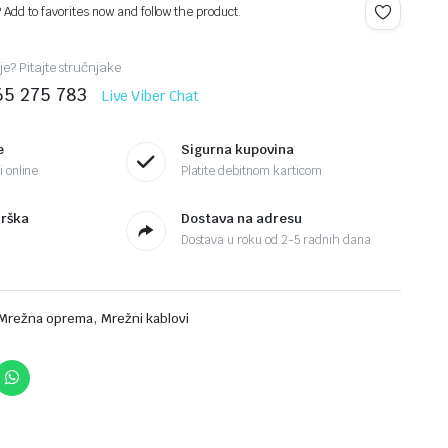
? Add to favorites now and follow the product.
je? Pitajte stručnjake
65 275 783
Live Viber Chat
e
Sigurna kupovina
 online
Platite debitnom karticom
drška
Dostava na adresu
Dostava u roku od 2-5 radnih dana
,
Mrežna oprema
Mrežni kablovi