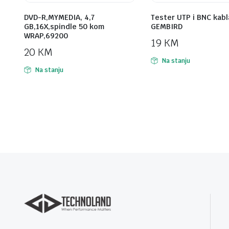
DVD-R,MYMEDIA, 4,7
Tester UTP i BNC kabl
GB,16X,spindle 50 kom
GEMBIRD
WRAP,69200
19
KM
20
KM
Na stanju
Na stanju