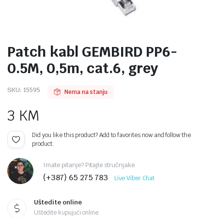
Patch kabl GEMBIRD PP6-
0.5M, 0,5m, cat.6, grey
SKU:
15595
Nema na stanju
3
KM
Did you like this product? Add to favorites now and follow the
product.
Imate pitanje? Pitajte stručnjake
(+387) 65 275 783
Live Viber Chat
Uštedite online
Uštedite kupujući online