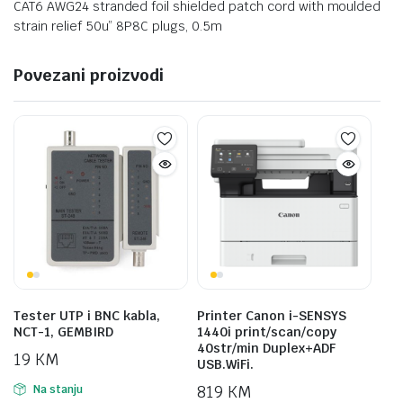
CAT6 AWG24 stranded foil shielded patch cord with moulded
strain relief 50u” 8P8C plugs, 0.5m
Povezani proizvodi
Tester UTP i BNC kabla,
Printer Canon i-SENSYS
NCT-1, GEMBIRD
1440i print/scan/copy
40str/min Duplex+ADF
19
KM
USB.WiFi.
819
KM
Na stanju