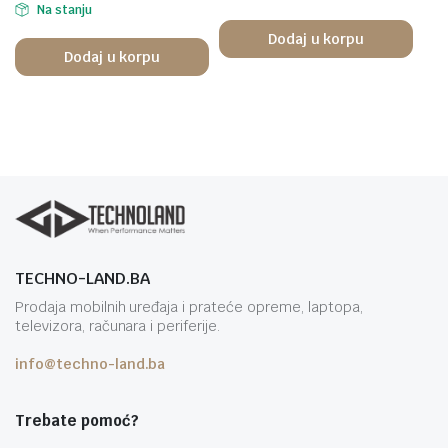
Na stanju
Dodaj u korpu
Dodaj u korpu
TECHNO-LAND.BA
Prodaja mobilnih uređaja i prateće opreme, laptopa,
televizora, računara i periferije.
info@techno-land.ba
Trebate pomoć?