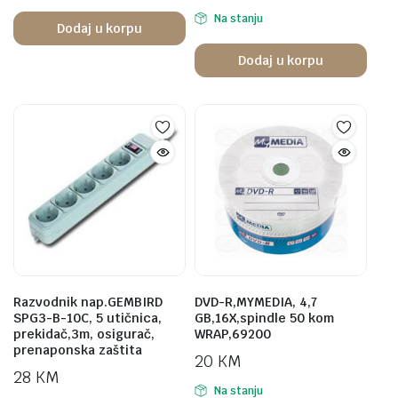
Na stanju
Dodaj u korpu
Dodaj u korpu
Razvodnik nap.GEMBIRD
DVD-R,MYMEDIA, 4,7
SPG3-B-10C, 5 utičnica,
GB,16X,spindle 50 kom
prekidač,3m, osigurač,
WRAP,69200
prenaponska zaštita
20
KM
28
KM
Na stanju