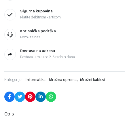
Sigurna kupovina
Platite debitnom karticom
Korisnička podrška
Pozovite nas
Dostava na adresu
Dostava u roku od 2-5 radnih dana
,
,
Kategorije:
Informatika
Mrežna oprema
Mrežni kablovi
Opis