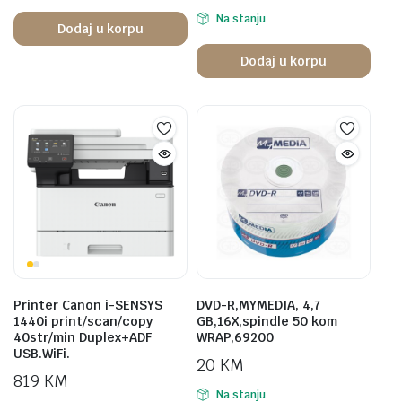
Na stanju
Dodaj u korpu
Dodaj u korpu
Printer Canon i-SENSYS
DVD-R,MYMEDIA, 4,7
1440i print/scan/copy
GB,16X,spindle 50 kom
40str/min Duplex+ADF
WRAP,69200
USB.WiFi.
20
KM
819
KM
Na stanju