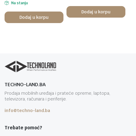
Na stanju
Dodaj u korpu
Dodaj u korpu
TECHNO-LAND.BA
Prodaja mobilnih uređaja i prateće opreme, laptopa,
televizora, računara i periferije.
info@techno-land.ba
Trebate pomoć?