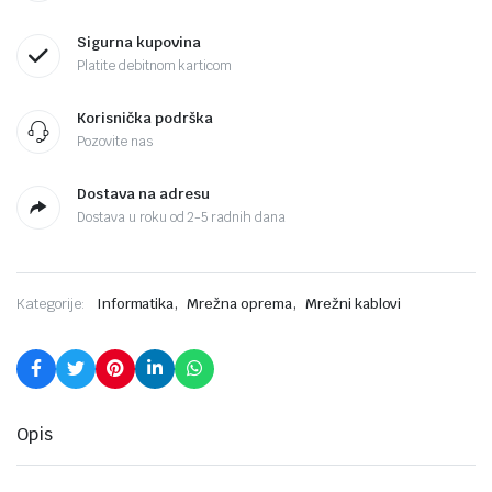
Sigurna kupovina
Platite debitnom karticom
Korisnička podrška
Pozovite nas
Dostava na adresu
Dostava u roku od 2-5 radnih dana
,
,
Kategorije:
Informatika
Mrežna oprema
Mrežni kablovi
Opis