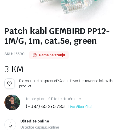
Patch kabl GEMBIRD PP12-
1M/G, 1m, cat.5e, green
SKU:
15590
Nema na stanju
3
KM
Did you like this product? Add to favorites now and follow the
product.
Imate pitanje? Pitajte stručnjake
(+387) 65 275 783
Live Viber Chat
Uštedite online
Uštedite kupujući online