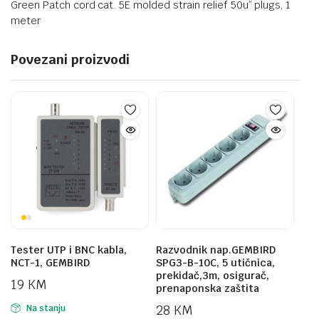
Green Patch cord cat. 5E molded strain relief 50u” plugs, 1
meter
Povezani proizvodi
Tester UTP i BNC kabla,
Razvodnik nap.GEMBIRD
NCT-1, GEMBIRD
SPG3-B-10C, 5 utičnica,
prekidač,3m, osigurač,
19
KM
prenaponska zaštita
28
KM
Na stanju