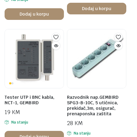
Dodaj u korpu
Dodaj u korpu
Tester UTP i BNC kabla,
Razvodnik nap.GEMBIRD
NCT-1, GEMBIRD
SPG3-B-10C, 5 utičnica,
prekidač,3m, osigurač,
19
KM
prenaponska zaštita
28
KM
Na stanju
Na stanju
Dodaj u korpu