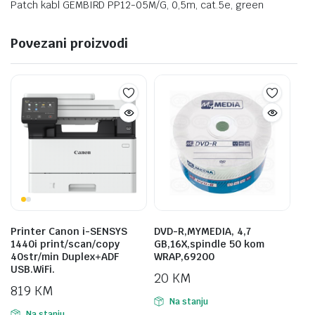
Patch kabl GEMBIRD PP12-05M/G, 0,5m, cat.5e, green
Povezani proizvodi
Printer Canon i-SENSYS
DVD-R,MYMEDIA, 4,7
1440i print/scan/copy
GB,16X,spindle 50 kom
40str/min Duplex+ADF
WRAP,69200
USB.WiFi.
20
KM
819
KM
Na stanju
Na stanju