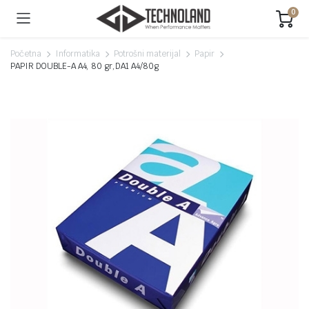
0
Početna
Informatika
Potrošni materijal
Papir
PAPIR DOUBLE-A A4, 80 gr,DA1 A4/80g