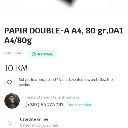
PAPIR DOUBLE-A A4, 80 gr,DA1
A4/80g
SKU:
32416
Na stanju
10
KM
Did you like this product? Add to favorites now and follow the
product.
Imate pitanje? Pitajte stručnjake
(+387) 65 275 783
Live Viber Chat
Uštedite online
Uštedite kupujući online