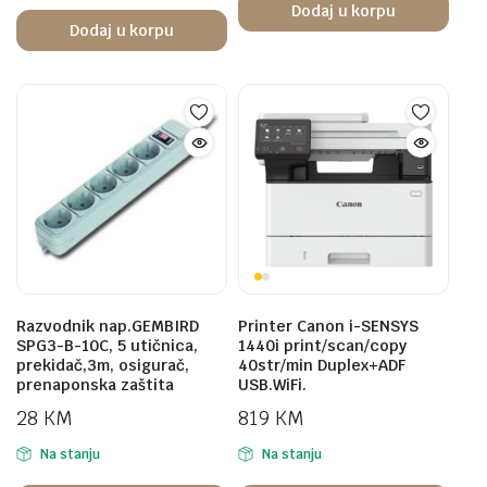
Dodaj u korpu
Dodaj u korpu
Razvodnik nap.GEMBIRD
Printer Canon i-SENSYS
SPG3-B-10C, 5 utičnica,
1440i print/scan/copy
prekidač,3m, osigurač,
40str/min Duplex+ADF
prenaponska zaštita
USB.WiFi.
28
KM
819
KM
Na stanju
Na stanju