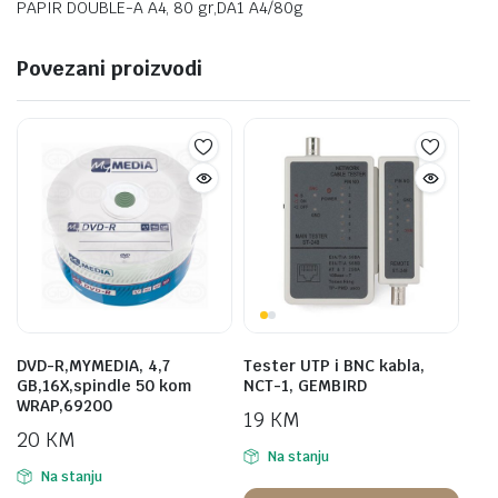
PAPIR DOUBLE-A A4, 80 gr,DA1 A4/80g
Povezani proizvodi
DVD-R,MYMEDIA, 4,7
Tester UTP i BNC kabla,
GB,16X,spindle 50 kom
NCT-1, GEMBIRD
WRAP,69200
19
KM
20
KM
Na stanju
Na stanju