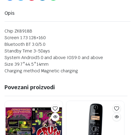
Opis
Chip ZK8918B
Screen 1.73 128×160
Bluetooth BT 3.0/5.0
Standby Time 3-5Days
System Android5.0 and above IOS9.0 and above
Size 39.7*44.5*14mm
Charging method Magnetic charging
Povezani proizvodi