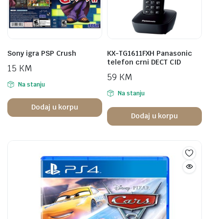
Sony igra PSP Crush
KX-TG1611FXH Panasonic
telefon crni DECT CID
15
KM
59
KM
Na stanju
Na stanju
Dodaj u korpu
Dodaj u korpu