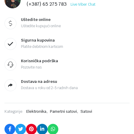
(+387) 65 275 783
Live Viber Chat
Uštedite online
Uštedite kupujući online
Sigurna kupovina
Platite debitnom karticom
Korisnička podrška
Pozovite nas
Dostava na adresu
Dostava u roku od 2-5 radnih dana
,
,
Kategorije:
Elektronika
Pametni satovi
Satovi