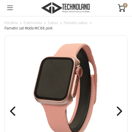
0
Početna
Elektronika
Satovi
Pametni satovi
Pametni sat Modio MC88 pink