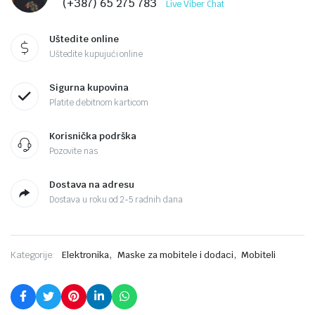
(+387) 65 275 783
Live Viber Chat
Uštedite online
Uštedite kupujući online
Sigurna kupovina
Platite debitnom karticom
Korisnička podrška
Pozovite nas
Dostava na adresu
Dostava u roku od 2-5 radnih dana
,
,
Kategorije:
Elektronika
Maske za mobitele i dodaci
Mobiteli