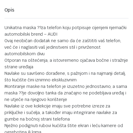
Opis
Unikatna maska ??za telefon koju potpisuje cijenjeni njemački
automobilski brend – AUDI
Ovaj neobičan dodatak ne samo da će zaštititi vaš telefon,
već će i naglasiti vaš jedinstveni stil i privrženost
automobilskom divu
Otporan na oštećenja, a istovremeno ojačava bočne i stražnje
strane uređaja
Navlake su savršeno dorađene, s pažnjom i na najmanji detalj,
što kućište čini iznimno ekskluzivnim
Montiranje maske na telefon je izuzetno jednostavno, a sama
maska ??je dovoljno tanka da značajno ne podebljava uređaj i
ne utječe na njegovo korištenje
Navlake iz ove kolekcije imaju sve potrebne izreze za
priključke i sučelja, a također imaju integrirane navlake za
gumbe na bočnoj strani telefona
Nježno podignuti rubovi kućišta štite ekran i leću kamere od
ogrebotina ili loma