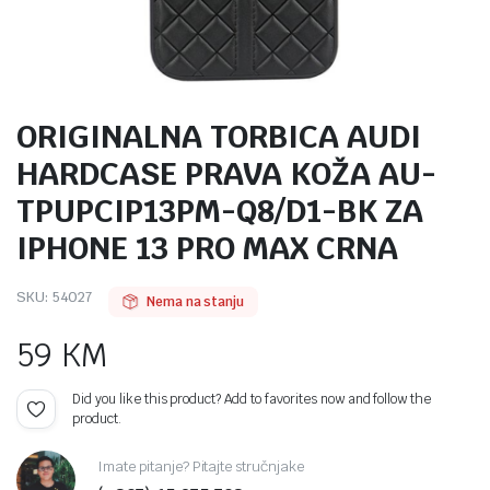
ORIGINALNA TORBICA AUDI
HARDCASE PRAVA KOŽA AU-
TPUPCIP13PM-Q8/D1-BK ZA
IPHONE 13 PRO MAX CRNA
SKU:
54027
Nema na stanju
59
KM
Did you like this product? Add to favorites now and follow the
product.
Imate pitanje? Pitajte stručnjake