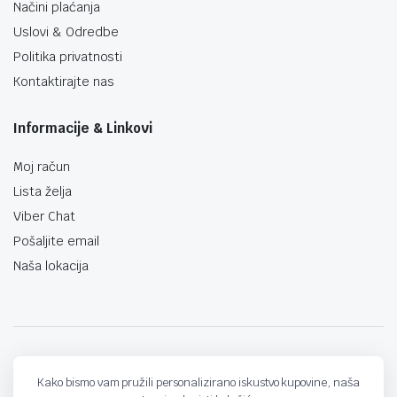
Načini plaćanja
Uslovi & Odredbe
Politika privatnosti
Kontaktirajte nas
Informacije & Linkovi
Moj račun
Lista želja
Viber Chat
Pošaljite email
Naša lokacija
techno-land.ba © Design by: ProCreative Studio
Kako bismo vam pružili personalizirano iskustvo kupovine, naša