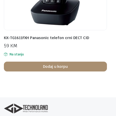
KX-TG1611FXH Panasonic telefon crni DECT CID
59
KM
Na stanju
Dodaj u korpu