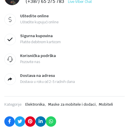
(+387) 65 275 783
Live Viber Chat
Uštedite online
Uštedite kupujući online
Sigurna kupovina
Platite debitnom karticom
Korisnička podrška
Pozovite nas
Dostava na adresu
Dostava u roku od 2-5 radnih dana
,
,
Kategorije:
Elektronika
Maske za mobitele i dodaci
Mobiteli