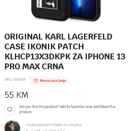
ORIGINAL KARL LAGERFELD
CASE IKONIK PATCH
KLHCP13X3DKPK ZA IPHONE 13
PRO MAX CRNA
SKU:
54069
Nema na stanju
55
KM
Did you like this product? Add to favorites now and follow the
product.
Imate pitanje? Pitajte stručnjake