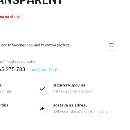
ANSPARENT
ma na stanju
? Add to favorites now and follow the product.
je? Pitajte stručnjake
65 275 783
Live Viber Chat
e
Sigurna kupovina
 online
Platite debitnom karticom
drška
Dostava na adresu
Dostava u roku od 2-5 radnih dana