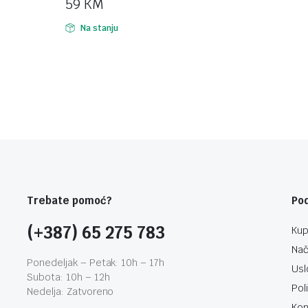
59
KM
Na stanju
Trebate pomoć?
Po
(+387) 65 275 783
Kup
Nač
Ponedeljak – Petak: 10h – 17h
Usl
Subota: 10h – 12h
Pol
Nedelja: Zatvoreno
Kon