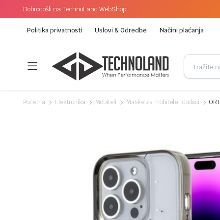
Dobrodošli na TechnoLand WebShop!
Politika privatnosti
Uslovi & Odredbe
Načini plaćanja
Početna
Elektronika
Mobiteli
Maske za mobitele i dodaci
ORI