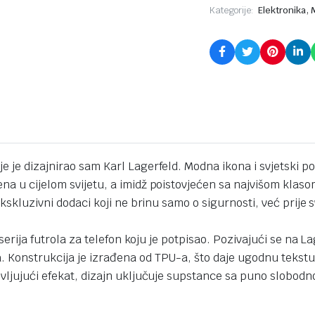
,
Kategorije:
Elektronika
 je dizajnirao sam Karl Lagerfeld. Modna ikona i svjetski poz
na u cijelom svijetu, a imidž poistovjećen sa najvišom klaso
ekskluzivni dodaci koji ne brinu samo o sigurnosti, već prije
e serija futrola za telefon koju je potpisao. Pozivajući se na
. Konstrukcija je izrađena od TPU-a, što daje ugodnu tekstu
ivljujući efekat, dizajn uključuje supstance sa puno slobodn