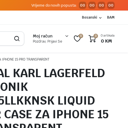
Vrijeme do novih popusta:
00
00
00
00
:
:
:
Bosanski
BAM
0 artikala
Moj račun
0
0
0
KM
Pozdrav, Prijavi Se
A IPHONE 15 PRO TRANSPARENT
AL KARL LAGERFELD
KONIK
5LLKKNSK LIQUID
 CASE ZA IPHONE 15