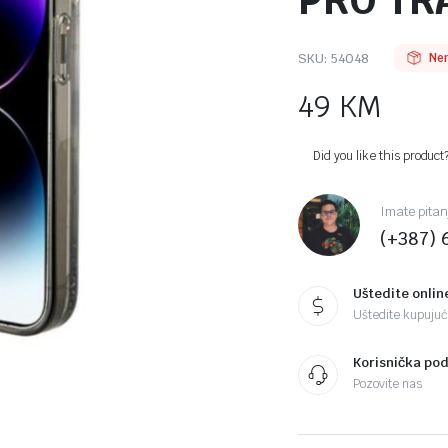
PRO TR
SKU:
54048
Ne
49
KM
Did you like this product
Imate pitan
(+387) 
Uštedite onlin
Uštedite kupujući
Korisnička po
Pozovite nas