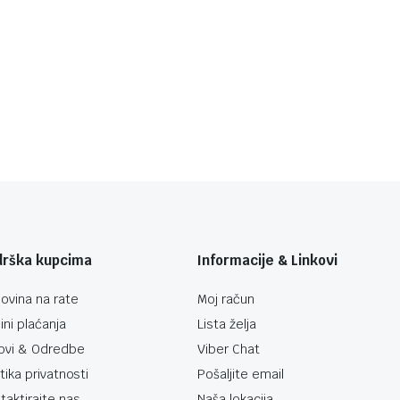
drška kupcima
Informacije & Linkovi
ovina na rate
Moj račun
ini plaćanja
Lista želja
ovi & Odredbe
Viber Chat
itika privatnosti
Pošaljite email
taktirajte nas
Naša lokacija