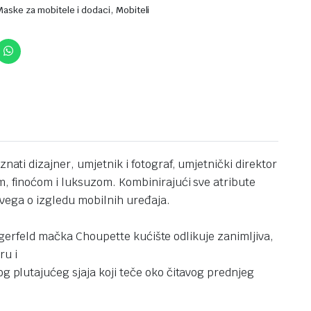
,
Maske za mobitele i dodaci
Mobiteli
nati dizajner, umjetnik i fotograf, umjetnički direktor
m, finoćom i luksuzom. Kombinirajući sve atribute
 svega o izgledu mobilnih uređaja.
 Lagerfeld mačka Choupette kućište odlikuje zanimljiva,
ru i
og plutajućeg sjaja koji teče oko čitavog prednjeg