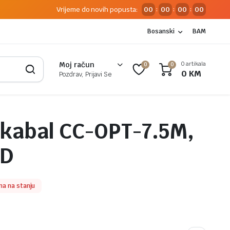
Vrijeme do novih popusta:
00
00
00
00
:
:
:
Bosanski
BAM
0 artikala
Moj račun
0
0
0
KM
Pozdrav, Prijavi Se
 kabal CC-OPT-7.5M,
RD
a na stanju