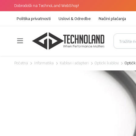
Dobrodošli na TechnoLand WebShop!
Politika privatnosti
Uslovi & Odredbe
Načini plaćanja
Početna
Informatika
Kablovi i adapteri
Opticki kablovi
Optič