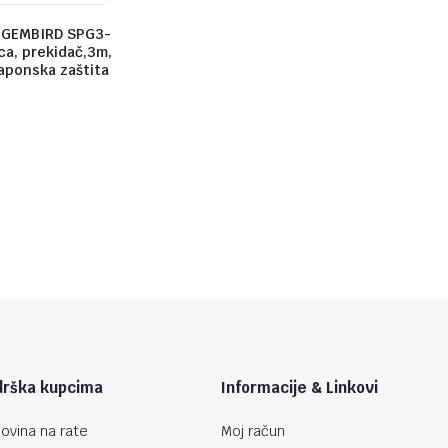
.GEMBIRD SPG3-
ca, prekidač,3m,
aponska zaštita
drška kupcima
Informacije & Linkovi
ovina na rate
Moj račun