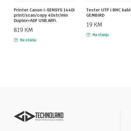
Printer Canon i-SENSYS 1440i
Tester UTP i BNC kabl
print/scan/copy 40str/min
GEMBIRD
Duplex+ADF USB.WiFi.
19
KM
819
KM
Na stanju
Na stanju