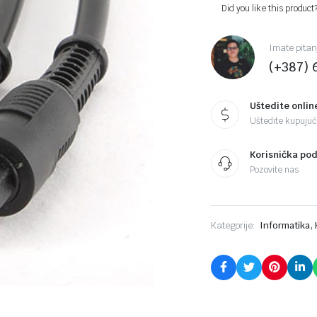
Did you like this product
Imate pitan
(+387) 
Uštedite onlin
Uštedite kupujući
Korisnička po
Pozovite nas
,
Kategorije:
Informatika