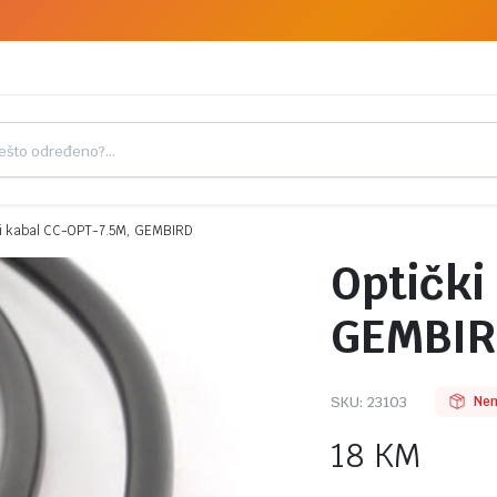
ki kabal CC-OPT-7.5M, GEMBIRD
Optički
GEMBI
SKU:
23103
Nem
18
KM