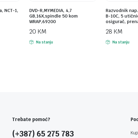
a, NCT-1,
DVD-R,MYMEDIA, 4,7
Razvodnik nap
GB,16X,spindle 50 kom
B-10C, 5 utični
WRAP,69200
osigurač, pren
20
KM
28
KM
Na stanju
Na stanju
Trebate pomoć?
Po
(+387) 65 275 783
Kup