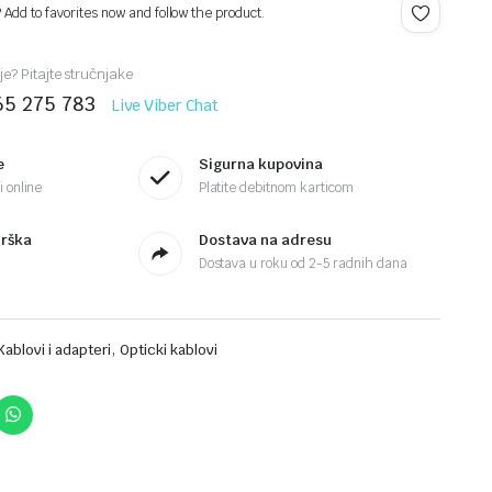
? Add to favorites now and follow the product.
je? Pitajte stručnjake
65 275 783
Live Viber Chat
e
Sigurna kupovina
 online
Platite debitnom karticom
drška
Dostava na adresu
Dostava u roku od 2-5 radnih dana
,
Kablovi i adapteri
Opticki kablovi