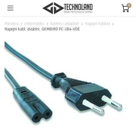
0
Početna
Informatika
Kablovi i adapteri
Napojni kablovi
Napojni kabl, dvožilni, GEMBIRD PC-184-VDE