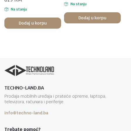
Na stanju
Na stanju
Dodaj u korpu
Dodaj u korpu
TECHNO-LAND.BA
Prodaja mobilnih uređaja i prateće opreme, laptopa,
televizora, računara i periferije.
info@techno-land.ba
Trebate pomoć?