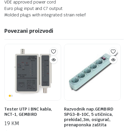
VDE approved power cord
Euro plug input and C7 output
Molded plugs with integrated strain relief
Povezani proizvodi
Tester UTP i BNC kabla,
Razvodnik nap.GEMBIRD
NCT-1, GEMBIRD
SPG3-B-10C, 5 utičnica,
prekidač,3m, osigurač,
19
KM
prenaponska zaštita