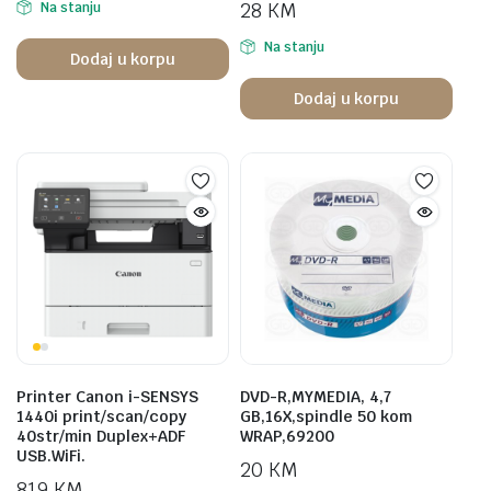
28
KM
Na stanju
Na stanju
Dodaj u korpu
Dodaj u korpu
Printer Canon i-SENSYS
DVD-R,MYMEDIA, 4,7
1440i print/scan/copy
GB,16X,spindle 50 kom
40str/min Duplex+ADF
WRAP,69200
USB.WiFi.
20
KM
819
KM