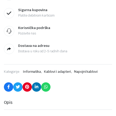
Sigurna kupovina
Platite debitnom karticom
Korisnička podrška
Pozovite nas
Dostava na adresu
Dostava u roku od 2-5 radnih dana
,
,
Kategorije:
Informatika
Kablovi i adapteri
Napojni kablovi
Opis