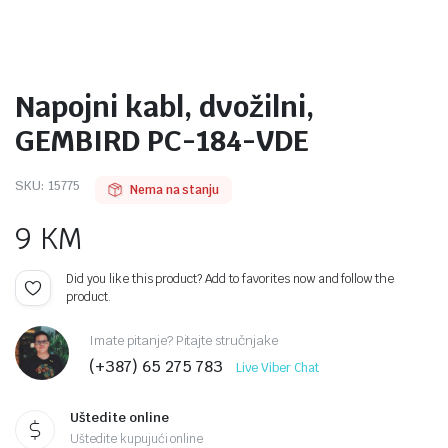
Napojni kabl, dvožilni,
GEMBIRD PC-184-VDE
SKU:
15775
Nema na stanju
9
KM
Did you like this product? Add to favorites now and follow the
product.
Imate pitanje? Pitajte stručnjake
(+387) 65 275 783
Live Viber Chat
Uštedite online
Uštedite kupujući online