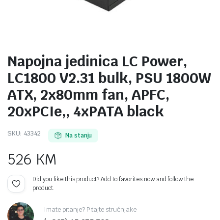
Napojna jedinica LC Power,
LC1800 V2.31 bulk, PSU 1800W
ATX, 2x80mm fan, APFC,
20xPCIe,, 4xPATA black
SKU:
43342
Na stanju
526
KM
Did you like this product? Add to favorites now and follow the
product.
Imate pitanje? Pitajte stručnjake