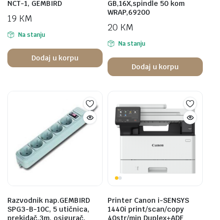
NCT-1, GEMBIRD
GB,16X,spindle 50 kom
WRAP,69200
19
KM
20
KM
Na stanju
Na stanju
Dodaj u korpu
Dodaj u korpu
Razvodnik nap.GEMBIRD
Printer Canon i-SENSYS
SPG3-B-10C, 5 utičnica,
1440i print/scan/copy
prekidač,3m, osigurač,
40str/min Duplex+ADF