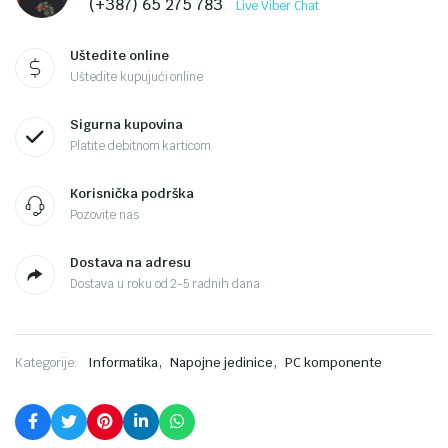
(+387) 65 275 783
Live Viber Chat
Uštedite online
Uštedite kupujući online
Sigurna kupovina
Platite debitnom karticom
Korisnička podrška
Pozovite nas
Dostava na adresu
Dostava u roku od 2-5 radnih dana
,
,
Kategorije:
Informatika
Napojne jedinice
PC komponente