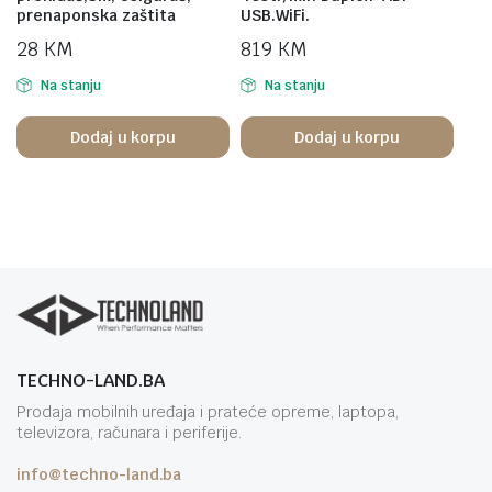
prenaponska zaštita
USB.WiFi.
28
KM
819
KM
Na stanju
Na stanju
Dodaj u korpu
Dodaj u korpu
TECHNO-LAND.BA
Prodaja mobilnih uređaja i prateće opreme, laptopa,
televizora, računara i periferije.
info@techno-land.ba