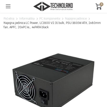
0
Početna
Informatika
PC komponente
Napojne jedinice
Napojna jedinica LC Power, LC1800 V2.31 bulk, PSU 1800W ATX, 2x80mm
fan, APFC, 20xPCIe,, 4xPATA black