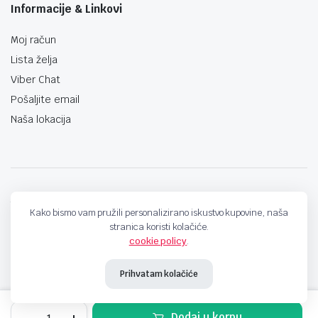
Informacije & Linkovi
Moj račun
Lista želja
Viber Chat
Pošaljite email
Naša lokacija
techno-land.ba © Design by: ProCreative Studio
Kako bismo vam pružili personalizirano iskustvo kupovine, naša
stranica koristi kolačiće.
cookie policy
.
Prihvatam kolačiće
Napojna
Dodaj u korpu