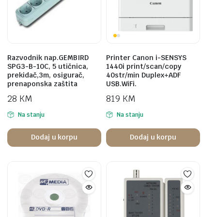
Razvodnik nap.GEMBIRD
Printer Canon i-SENSYS
SPG3-B-10C, 5 utičnica,
1440i print/scan/copy
prekidač,3m, osigurač,
40str/min Duplex+ADF
prenaponska zaštita
USB.WiFi.
28
KM
819
KM
Na stanju
Na stanju
Dodaj u korpu
Dodaj u korpu