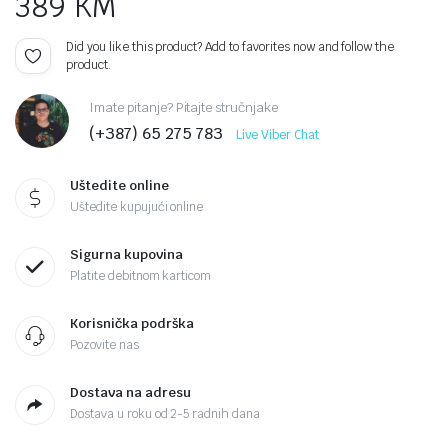
389
KM
Did you like this product? Add to favorites now and follow the
product.
Imate pitanje? Pitajte stručnjake
(+387) 65 275 783
Live Viber Chat
Uštedite online
Uštedite kupujući online
Sigurna kupovina
Platite debitnom karticom
Korisnička podrška
Pozovite nas
Dostava na adresu
Dostava u roku od 2-5 radnih dana