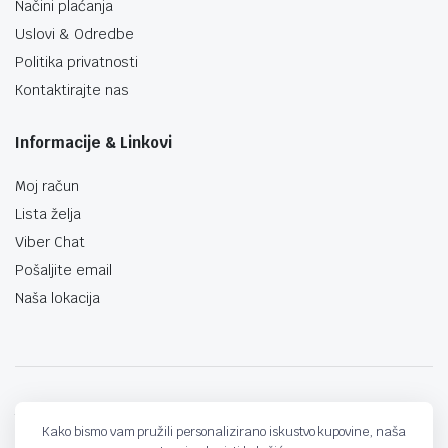
Načini plaćanja
Uslovi & Odredbe
Politika privatnosti
Kontaktirajte nas
Informacije & Linkovi
Moj račun
Lista želja
Viber Chat
Pošaljite email
Naša lokacija
techno-land.ba © Design by: ProCreative Studio
Kako bismo vam pružili personalizirano iskustvo kupovine, naša