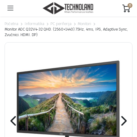
0
Početna
Informatika
PC periferija
Monitori
Monitor AOC Q32V4-32 QHD. (2560×1440).75Hz, 4ms, IPS, Adaptive Sync,
Zvučnici. HDMI. DP)