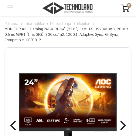
0
Početna
Informatika
PC periferija
Monitori
MONITOR AOC Gaming 24G4HRE 24” (23.8”) Fast IPS, 1920×1080, 200Hz,
0.5ms MPRT (1ms GtG), 300 cd/m2, 1000:1, Adaptive Sync, G-Sync
Compatible, HDR10, 2