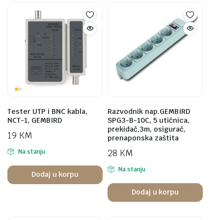
Tester UTP i BNC kabla,
Razvodnik nap.GEMBIRD
NCT-1, GEMBIRD
SPG3-B-10C, 5 utičnica,
prekidač,3m, osigurač,
19
KM
prenaponska zaštita
28
KM
Na stanju
Na stanju
Dodaj u korpu
Dodaj u korpu