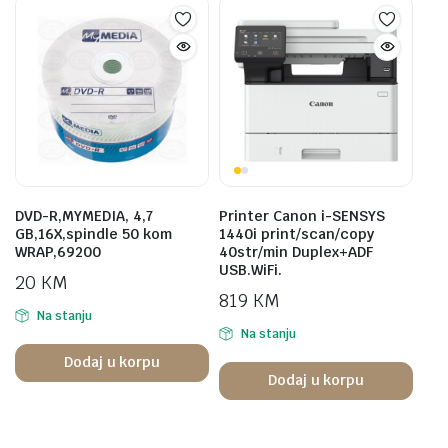
DVD-R,MYMEDIA, 4,7
Printer Canon i-SENSYS
GB,16X,spindle 50 kom
1440i print/scan/copy
WRAP,69200
40str/min Duplex+ADF
USB.WiFi.
20
KM
819
KM
Na stanju
Na stanju
Dodaj u korpu
Dodaj u korpu