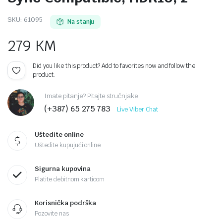
SKU:
61095
Na stanju
279
KM
Did you like this product? Add to favorites now and follow the
product.
Imate pitanje? Pitajte stručnjake
(+387) 65 275 783
Live Viber Chat
Uštedite online
Uštedite kupujući online
Sigurna kupovina
Platite debitnom karticom
Korisnička podrška
Pozovite nas