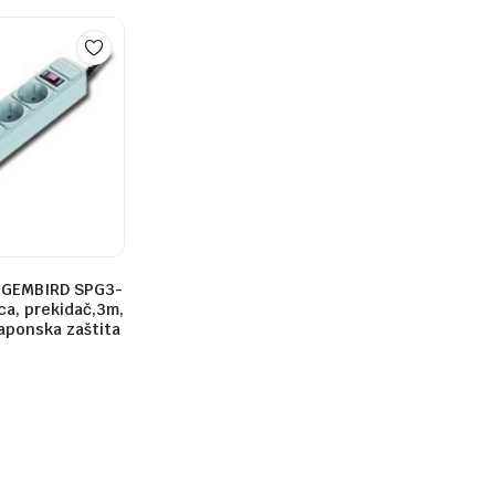
.GEMBIRD SPG3-
ca, prekidač,3m,
aponska zaštita