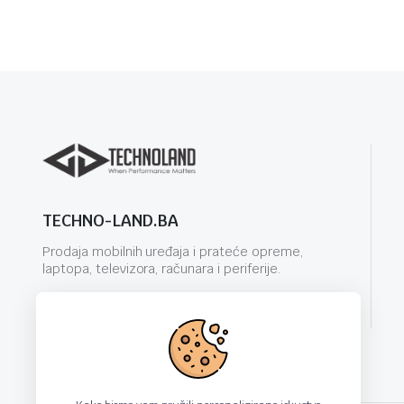
TECHNO-LAND.BA
Prodaja mobilnih uređaja i prateće opreme,
laptopa, televizora, računara i periferije.
info@techno-land.ba