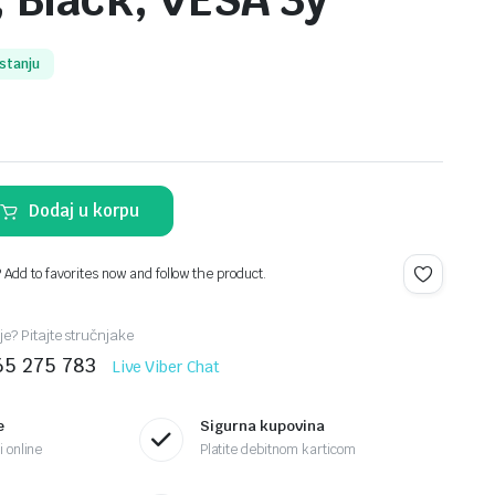
 Black, VESA 3y
stanju
Dodaj u korpu
? Add to favorites now and follow the product.
je? Pitajte stručnjake
65 275 783
Live Viber Chat
e
Sigurna kupovina
 online
Platite debitnom karticom