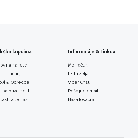
drška kupcima
Informacije & Linkovi
ovina na rate
Moj račun
ini plaćanja
Lista želja
ovi & Odredbe
Viber Chat
itika privatnosti
Pošaljite email
taktirajte nas
Naša lokacija