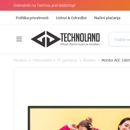
Dobrodošli na TechnoLand WebShop!
Politika privatnosti
Uslovi & Odredbe
Načini plaćanja
Početna
Informatika
PC periferija
Monitori
Monitor AOC 24B3