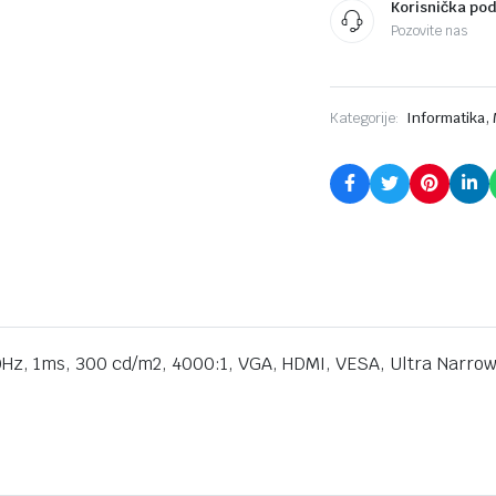
Korisnička po
Black,
Pozovite nas
VESA
3y
quantity
,
Kategorije:
Informatika
Hz, 1ms, 300 cd/m2, 4000:1, VGA, HDMI, VESA, Ultra Narrow