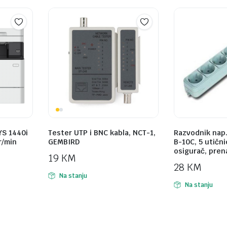
YS 1440i
Tester UTP i BNC kabla, NCT-1,
Razvodnik nap
r/min
GEMBIRD
B-10C, 5 utični
osigurač, pren
19
KM
28
KM
Na stanju
Na stanju