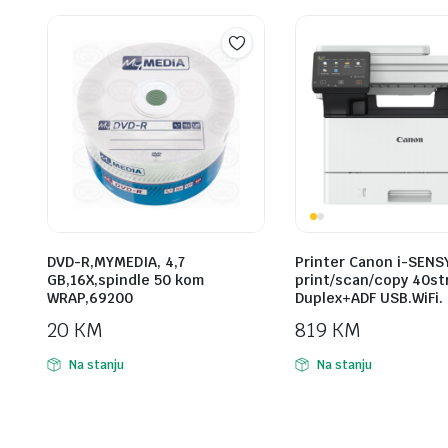
DVD-R,MYMEDIA, 4,7
Printer Canon i-SENS
GB,16X,spindle 50 kom
print/scan/copy 40st
WRAP,69200
Duplex+ADF USB.WiFi.
20
KM
819
KM
Na stanju
Na stanju