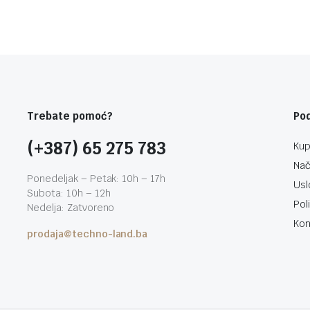
Trebate pomoć?
Po
(+387) 65 275 783
Kup
Nač
Ponedeljak – Petak: 10h – 17h
Usl
Subota: 10h – 12h
Pol
Nedelja: Zatvoreno
Kon
prodaja@techno-land.ba