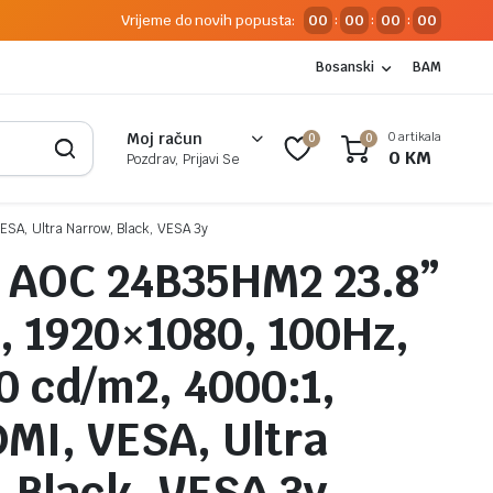
Vrijeme do novih popusta:
00
00
00
00
:
:
:
Bosanski
BAM
0 artikala
Moj račun
0
0
0
KM
Pozdrav, Prijavi Se
SA, Ultra Narrow, Black, VESA 3y
 AOC 24B35HM2 23.8”
9, 1920×1080, 100Hz,
0 cd/m2, 4000:1,
MI, VESA, Ultra