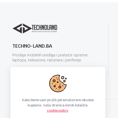
TECHNO-LAND.BA
Prodaja mobilnih uređaja i prateće opreme,
laptopa, televizora, računara i periferije.
info@techno-land.ba
Kako bismo vam pružili personalizirano iskustvo
kupovine, naša stranica koristi kolačiće.
cookie policy
.