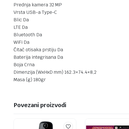
Prednja kamera 32 MP
Vrsta USB-a Type-C
Blic Da
LTE Da
Bluetooth Da
WiFi Da
Čitač otisaka prstiju Da
Baterija integrisana Da
Boja Crna
Dimenzija (WxHxD mm) 162.3×74.4×8,2
Masa (g) 180gr
Povezani proizvodi