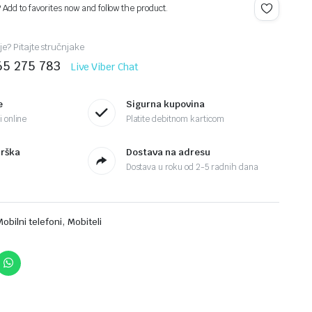
? Add to favorites now and follow the product.
je? Pitajte stručnjake
65 275 783
Live Viber Chat
e
Sigurna kupovina
 online
Platite debitnom karticom
drška
Dostava na adresu
Dostava u roku od 2-5 radnih dana
,
Mobilni telefoni
Mobiteli