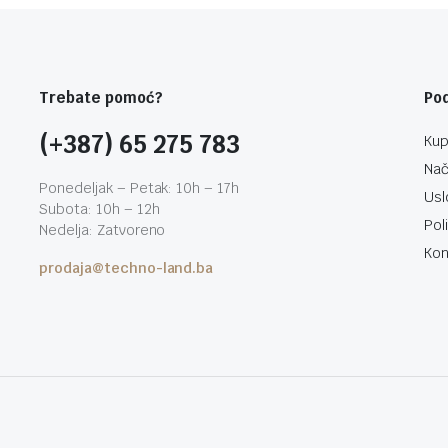
Trebate pomoć?
Po
(+387) 65 275 783
Kup
Nač
Ponedeljak – Petak: 10h – 17h
Usl
Subota: 10h – 12h
Pol
Nedelja: Zatvoreno
Kon
prodaja@techno-land.ba