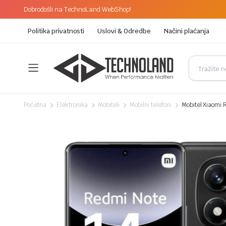
Dobrodošli na TechnoLand WebShop!
Politika privatnosti
Uslovi & Odredbe
Načini plaćanja
Početna
Elektronika
Mobiteli
Mobilni telefoni
Mobitel Xiaomi 