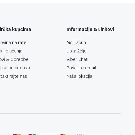
drška kupcima
Informacije & Linkovi
ovina na rate
Moj račun
ini plaćanja
Lista želja
ovi & Odredbe
Viber Chat
itika privatnosti
Pošaljite email
taktirajte nas
Naša lokacija