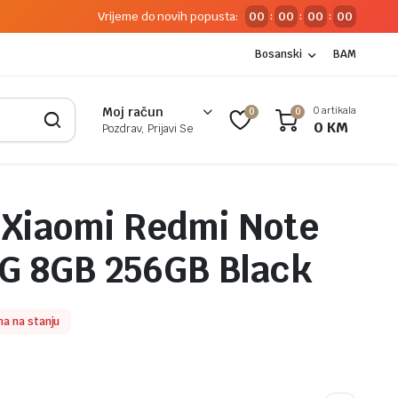
Vrijeme do novih popusta:
00
00
00
00
:
:
:
Bosanski
BAM
0 artikala
Moj račun
0
0
0
KM
Pozdrav, Prijavi Se
 Xiaomi Redmi Note
4G 8GB 256GB Black
a na stanju