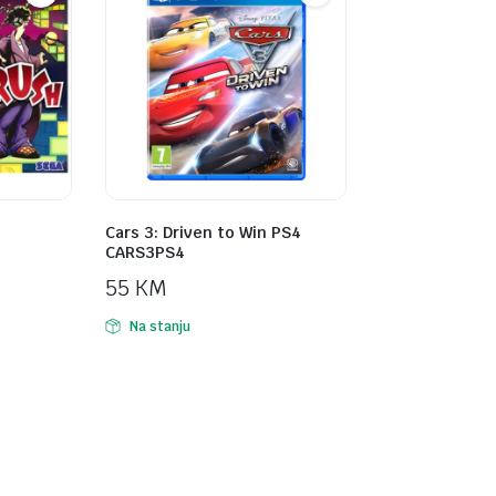
Cars 3: Driven to Win PS4
CARS3PS4
55
KM
Na stanju