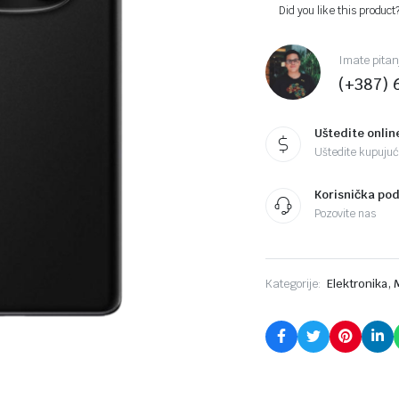
Did you like this product
Imate pitan
(+387) 
Uštedite onlin
Uštedite kupujući
Korisnička po
Pozovite nas
,
Kategorije:
Elektronika