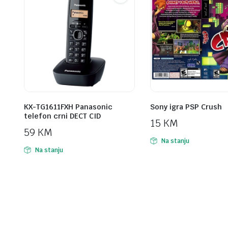
KX-TG1611FXH Panasonic
Sony igra PSP Crush
telefon crni DECT CID
15
KM
59
KM
Na stanju
Na stanju