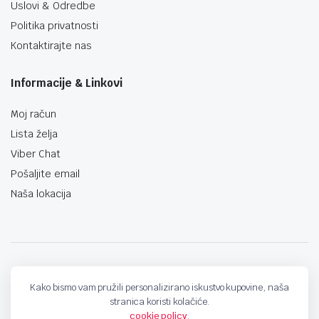
Uslovi & Odredbe
Politika privatnosti
Kontaktirajte nas
Informacije & Linkovi
Moj račun
Lista želja
Viber Chat
Pošaljite email
Naša lokacija
techno-land.ba © Design by: ProCreative Studio
Kako bismo vam pružili personalizirano iskustvo kupovine, naša
stranica koristi kolačiće.
cookie policy
.