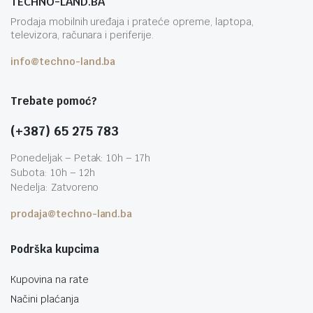
TECHNO-LAND.BA
Prodaja mobilnih uređaja i prateće opreme, laptopa,
televizora, računara i periferije.
info@techno-land.ba
Trebate pomoć?
(+387) 65 275 783
Ponedeljak – Petak: 10h – 17h
Subota: 10h – 12h
Nedelja: Zatvoreno
prodaja@techno-land.ba
Podrška kupcima
Kupovina na rate
Načini plaćanja