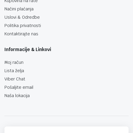
Kupovina na rate
Načini plaćanja
Uslovi & Odredbe
Politika privatnosti
Kontaktirajte nas
Informacije & Linkovi
Moj račun
Lista želja
Viber Chat
Pošaljite email
Naša lokacija
techno-land.ba © Design by: ProCreative Studio