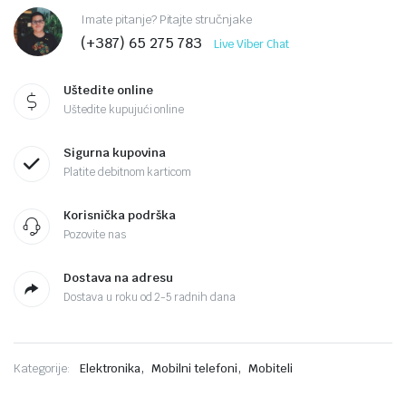
Imate pitanje? Pitajte stručnjake
(+387) 65 275 783
Live Viber Chat
Uštedite online
Uštedite kupujući online
Sigurna kupovina
Platite debitnom karticom
Korisnička podrška
Pozovite nas
Dostava na adresu
Dostava u roku od 2-5 radnih dana
,
,
Kategorije:
Elektronika
Mobilni telefoni
Mobiteli