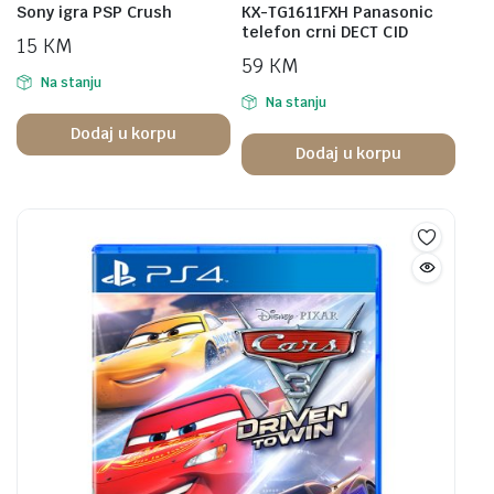
Sony igra PSP Crush
KX-TG1611FXH Panasonic
telefon crni DECT CID
15
KM
59
KM
Na stanju
Na stanju
Dodaj u korpu
Dodaj u korpu